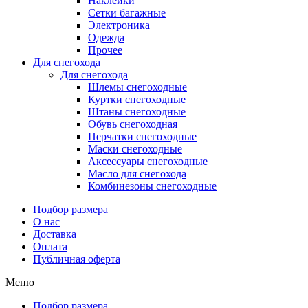
Наклейки
Сетки багажные
Электроника
Одежда
Прочее
Для снегохода
Для снегохода
Шлемы снегоходные
Куртки снегоходные
Штаны снегоходные
Обувь снегоходная
Перчатки снегоходные
Маски снегоходные
Аксессуары снегоходные
Масло для снегохода
Комбинезоны снегоходные
Подбор размера
О нас
Доставка
Оплата
Публичная оферта
Меню
Подбор размера