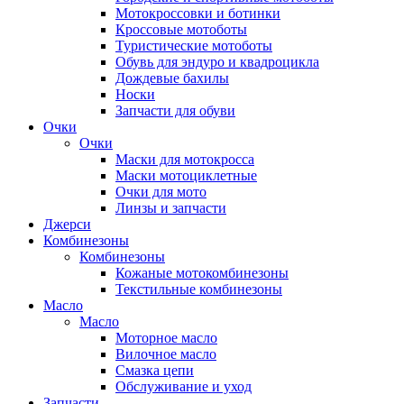
Мотокроссовки и ботинки
Кроссовые мотоботы
Туристические мотоботы
Обувь для эндуро и квадроцикла
Дождевые бахилы
Носки
Запчасти для обуви
Очки
Очки
Маски для мотокросса
Маски мотоциклетные
Очки для мото
Линзы и запчасти
Джерси
Комбинезоны
Комбинезоны
Кожаные мотокомбинезоны
Текстильные комбинезоны
Масло
Масло
Моторное масло
Вилочное масло
Смазка цепи
Обслуживание и уход
Запчасти