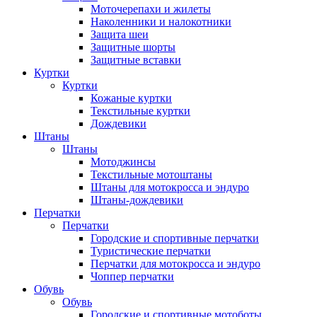
Моточерепахи и жилеты
Наколенники и налокотники
Защита шеи
Защитные шорты
Защитные вставки
Куртки
Куртки
Кожаные куртки
Текстильные куртки
Дождевики
Штаны
Штаны
Мотоджинсы
Текстильные мотоштаны
Штаны для мотокросса и эндуро
Штаны-дождевики
Перчатки
Перчатки
Городские и спортивные перчатки
Туристические перчатки
Перчатки для мотокросса и эндуро
Чоппер перчатки
Обувь
Обувь
Городские и спортивные мотоботы