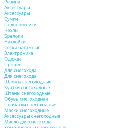
Резина
Аксессуары
Аксессуары
Сумки
Подшлемники
Чехлы
Брелоки
Наклейки
Сетки багажные
Электроника
Одежда
Прочее
Для снегохода
Для снегохода
Шлемы снегоходные
Куртки снегоходные
Штаны снегоходные
Обувь снегоходная
Перчатки снегоходные
Маски снегоходные
Аксессуары снегоходные
Масло для снегохода
Комбинезоны снегоходные