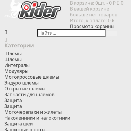
В корзине:
0шт.
- 0 ₽
0
В вашей корзине
больше нет товаров
Итого, к оплате:
0 ₽
Просмотр корзины
Категории
Шлемы
Шлемы
Интегралы
Модуляры
Мотокроссовые шлемы
Эндуро шлемы
Открытые шлемы
Запчасти для шлемов
Защита
Защита
Моточерепахи и жилеты
Наколенники и налокотники
Защита шеи
Защитные шорты