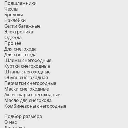
Подшлемники
Чехлы
Брелоки
Наклейки
Сетки багажные
Электроника
Одежда
Прочее
Для снегохода
Для снегохода
Шлемы снегоходные
Куртки снегоходные
Штаны снегоходные
Обувь снегоходная
Перчатки снегоходные
Маски снегоходные
Аксессуары снегоходные
Масло для снегохода
Комбинезоны снегоходные
Подбор размера
О нас
Доставка