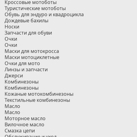
Кроссовые мотоботы
Туристические мотоботы
Обувь для эндуро и квадроцикла
Дождевые бахилы
Носки
Запчасти для обуви
Очки
Очки
Маски для мотокросса
Маски мотоциклетные
Очки для мото
Линзы и запчасти
Джерси
Комбинезоны
Комбинезоны
Кожаные мотокомбинезоны
Текстильные комбинезоны
Масло
Масло
Моторное масло
Вилочное масло
Смазка цепи
Обслуживание и уход