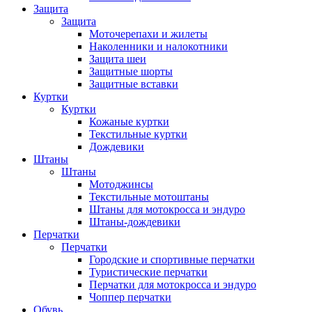
Защита
Защита
Моточерепахи и жилеты
Наколенники и налокотники
Защита шеи
Защитные шорты
Защитные вставки
Куртки
Куртки
Кожаные куртки
Текстильные куртки
Дождевики
Штаны
Штаны
Мотоджинсы
Текстильные мотоштаны
Штаны для мотокросса и эндуро
Штаны-дождевики
Перчатки
Перчатки
Городские и спортивные перчатки
Туристические перчатки
Перчатки для мотокросса и эндуро
Чоппер перчатки
Обувь