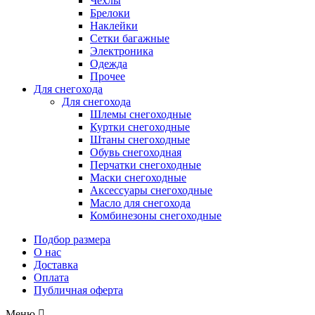
Чехлы
Брелоки
Наклейки
Сетки багажные
Электроника
Одежда
Прочее
Для снегохода
Для снегохода
Шлемы снегоходные
Куртки снегоходные
Штаны снегоходные
Обувь снегоходная
Перчатки снегоходные
Маски снегоходные
Аксессуары снегоходные
Масло для снегохода
Комбинезоны снегоходные
Подбор размера
О нас
Доставка
Оплата
Публичная оферта
Меню