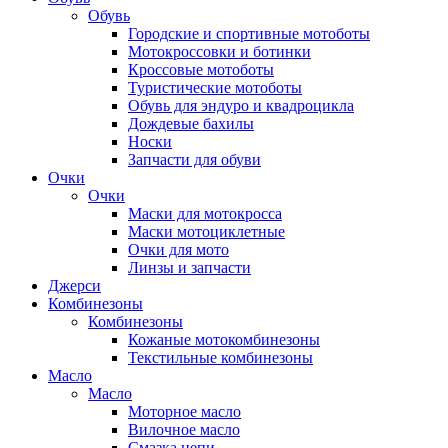
Обувь
Городские и спортивные мотоботы
Мотокроссовки и ботинки
Кроссовые мотоботы
Туристические мотоботы
Обувь для эндуро и квадроцикла
Дождевые бахилы
Носки
Запчасти для обуви
Очки
Очки
Маски для мотокросса
Маски мотоциклетные
Очки для мото
Линзы и запчасти
Джерси
Комбинезоны
Комбинезоны
Кожаные мотокомбинезоны
Текстильные комбинезоны
Масло
Масло
Моторное масло
Вилочное масло
Смазка цепи