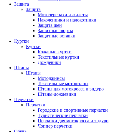
Защита
Защита
Моточерепахи и жилеты
Наколенники и налокотники
Защита шеи
Защитные шорты
Защитные вставки
Куртки
Куртки
Кожаные куртки
Текстильные куртки
Дождевики
Штаны
Штаны
Мотоджинсы
Текстильные мотоштаны
Штаны для мотокросса и эндуро
Штаны-дождевики
Перчатки
Перчатки
Городские и спортивные перчатки
Туристические перчатки
Перчатки для мотокросса и эндуро
Чоппер перчатки
Обувь