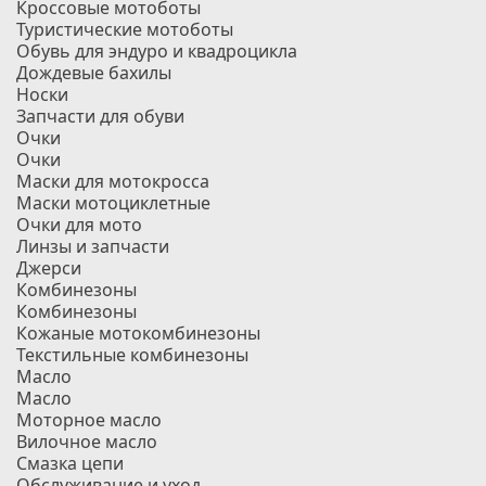
Кроссовые мотоботы
Туристические мотоботы
Обувь для эндуро и квадроцикла
Дождевые бахилы
Носки
Запчасти для обуви
Очки
Очки
Маски для мотокросса
Маски мотоциклетные
Очки для мото
Линзы и запчасти
Джерси
Комбинезоны
Комбинезоны
Кожаные мотокомбинезоны
Текстильные комбинезоны
Масло
Масло
Моторное масло
Вилочное масло
Смазка цепи
Обслуживание и уход