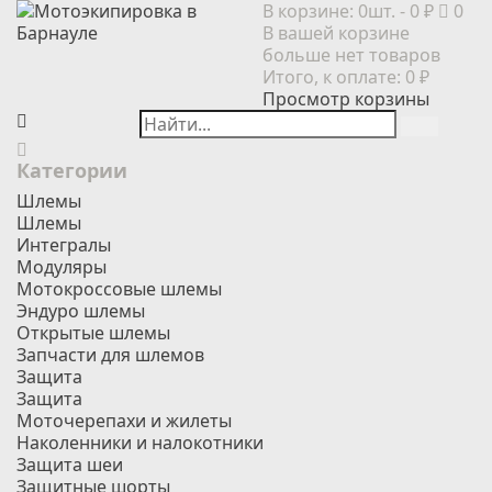
В корзине:
0шт.
- 0 ₽
0
В вашей корзине
больше нет товаров
Итого, к оплате:
0 ₽
Просмотр корзины
Категории
Шлемы
Шлемы
Интегралы
Модуляры
Мотокроссовые шлемы
Эндуро шлемы
Открытые шлемы
Запчасти для шлемов
Защита
Защита
Моточерепахи и жилеты
Наколенники и налокотники
Защита шеи
Защитные шорты