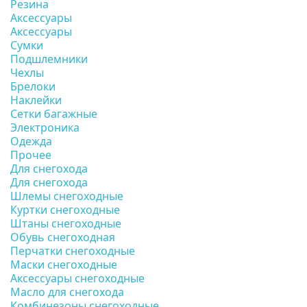
Резина
Аксессуары
Аксессуары
Сумки
Подшлемники
Чехлы
Брелоки
Наклейки
Сетки багажные
Электроника
Одежда
Прочее
Для снегохода
Для снегохода
Шлемы снегоходные
Куртки снегоходные
Штаны снегоходные
Обувь снегоходная
Перчатки снегоходные
Маски снегоходные
Аксессуары снегоходные
Масло для снегохода
Комбинезоны снегоходные