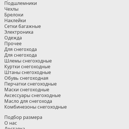
Подшлемники
Чехлы
Брелоки
Наклейки
Сетки багажные
Электроника
Одежда
Прочее
Для снегохода
Для снегохода
Шлемы снегоходные
Куртки снегоходные
Штаны снегоходные
Обувь снегоходная
Перчатки снегоходные
Маски снегоходные
Аксессуары снегоходные
Масло для снегохода
Комбинезоны снегоходные
Подбор размера
О нас
Доставка