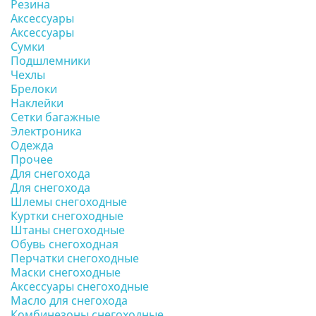
Резина
Аксессуары
Аксессуары
Сумки
Подшлемники
Чехлы
Брелоки
Наклейки
Сетки багажные
Электроника
Одежда
Прочее
Для снегохода
Для снегохода
Шлемы снегоходные
Куртки снегоходные
Штаны снегоходные
Обувь снегоходная
Перчатки снегоходные
Маски снегоходные
Аксессуары снегоходные
Масло для снегохода
Комбинезоны снегоходные