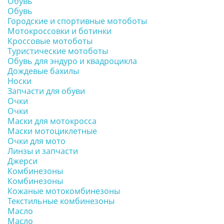
Обувь
Обувь
Городские и спортивные мотоботы
Мотокроссовки и ботинки
Кроссовые мотоботы
Туристические мотоботы
Обувь для эндуро и квадроцикла
Дождевые бахилы
Носки
Запчасти для обуви
Очки
Очки
Маски для мотокросса
Маски мотоциклетные
Очки для мото
Линзы и запчасти
Джерси
Комбинезоны
Комбинезоны
Кожаные мотокомбинезоны
Текстильные комбинезоны
Масло
Масло