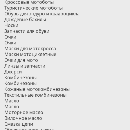
Кроссовые мотоботы
Туристические мотоботы
Обувь для эндуро и квадроцикла
Дождевые бахилы
Носки
Запчасти для обуви
Очки
Очки
Маски для мотокросса
Маски мотоциклетные
Очки для мото
Линзы и запчасти
Джерси
Комбинезоны
Комбинезоны
Кожаные мотокомбинезоны
Текстильные комбинезоны
Масло
Масло
Моторное масло
Вилочное масло
Смазка цепи
Обслуживание и уход