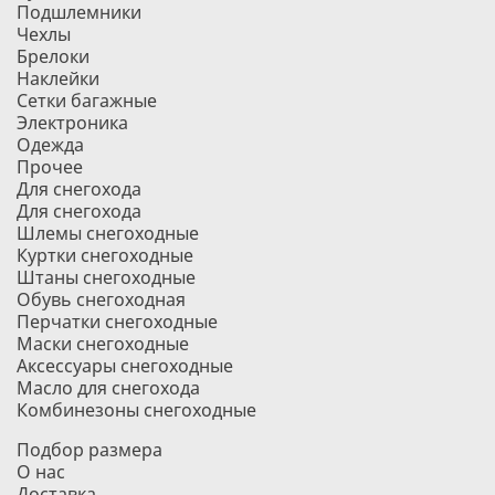
Подшлемники
Чехлы
Брелоки
Наклейки
Сетки багажные
Электроника
Одежда
Прочее
Для снегохода
Для снегохода
Шлемы снегоходные
Куртки снегоходные
Штаны снегоходные
Обувь снегоходная
Перчатки снегоходные
Маски снегоходные
Аксессуары снегоходные
Масло для снегохода
Комбинезоны снегоходные
Подбор размера
О нас
Доставка