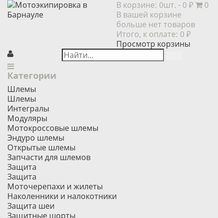
В корзине:
0шт.
- 0 ₽
0
В вашей корзине
больше нет товаров
Итого, к оплате:
0 ₽
Просмотр корзины
Категории
Шлемы
Шлемы
Интегралы
Модуляры
Мотокроссовые шлемы
Эндуро шлемы
Открытые шлемы
Запчасти для шлемов
Защита
Защита
Моточерепахи и жилеты
Наколенники и налокотники
Защита шеи
Защитные шорты