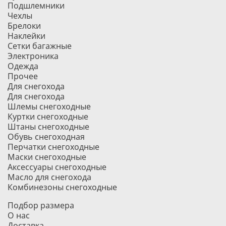
Подшлемники
Чехлы
Брелоки
Наклейки
Сетки багажные
Электроника
Одежда
Прочее
Для снегохода
Для снегохода
Шлемы снегоходные
Куртки снегоходные
Штаны снегоходные
Обувь снегоходная
Перчатки снегоходные
Маски снегоходные
Аксессуары снегоходные
Масло для снегохода
Комбинезоны снегоходные
Подбор размера
О нас
Доставка