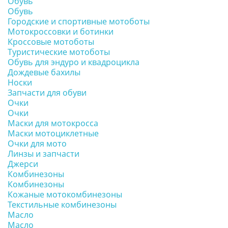
Обувь
Обувь
Городские и спортивные мотоботы
Мотокроссовки и ботинки
Кроссовые мотоботы
Туристические мотоботы
Обувь для эндуро и квадроцикла
Дождевые бахилы
Носки
Запчасти для обуви
Очки
Очки
Маски для мотокросса
Маски мотоциклетные
Очки для мото
Линзы и запчасти
Джерси
Комбинезоны
Комбинезоны
Кожаные мотокомбинезоны
Текстильные комбинезоны
Масло
Масло