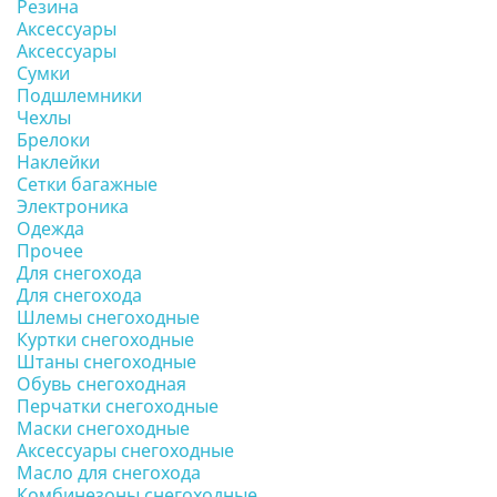
Резина
Аксессуары
Аксессуары
Сумки
Подшлемники
Чехлы
Брелоки
Наклейки
Сетки багажные
Электроника
Одежда
Прочее
Для снегохода
Для снегохода
Шлемы снегоходные
Куртки снегоходные
Штаны снегоходные
Обувь снегоходная
Перчатки снегоходные
Маски снегоходные
Аксессуары снегоходные
Масло для снегохода
Комбинезоны снегоходные