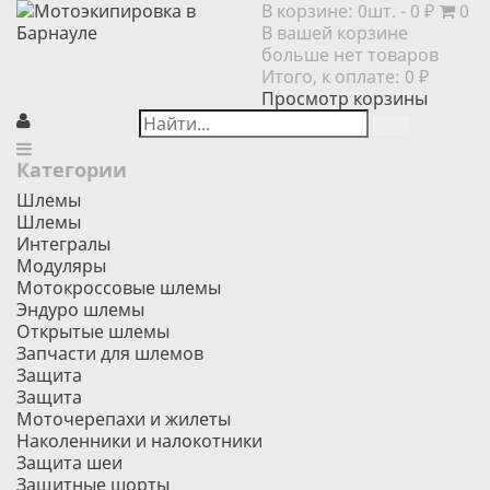
В корзине:
0шт.
- 0 ₽
0
В вашей корзине
больше нет товаров
Итого, к оплате:
0 ₽
Просмотр корзины
Категории
Шлемы
Шлемы
Интегралы
Модуляры
Мотокроссовые шлемы
Эндуро шлемы
Открытые шлемы
Запчасти для шлемов
Защита
Защита
Моточерепахи и жилеты
Наколенники и налокотники
Защита шеи
Защитные шорты