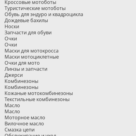
Кроссовые мотоботы
Туристические мотоботы
Обувь для эндуро и квадроцикла
Дождевые бахилы
Носки
Запчасти для обуви
Очки
Очки
Маски для мотокросса
Маски мотоциклетные
Очки для мото
Линзы и запчасти
Джерси
Комбинезоны
Комбинезоны
Кожаные мотокомбинезоны
Текстильные комбинезоны
Масло
Масло
Моторное масло
Вилочное масло
Смазка цепи
Обслуживание и уход