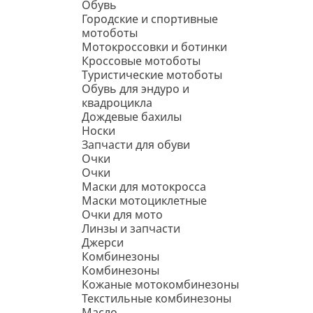
Обувь
Городские и спортивные
мотоботы
Мотокроссовки и ботинки
Кроссовые мотоботы
Туристические мотоботы
Обувь для эндуро и
квадроцикла
Дождевые бахилы
Носки
Запчасти для обуви
Очки
Очки
Маски для мотокросса
Маски мотоциклетные
Очки для мото
Линзы и запчасти
Джерси
Комбинезоны
Комбинезоны
Кожаные мотокомбинезоны
Текстильные комбинезоны
Масло