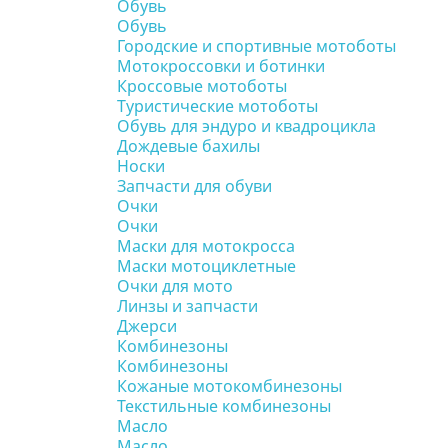
Обувь
Обувь
Городские и спортивные мотоботы
Мотокроссовки и ботинки
Кроссовые мотоботы
Туристические мотоботы
Обувь для эндуро и квадроцикла
Дождевые бахилы
Носки
Запчасти для обуви
Очки
Очки
Маски для мотокросса
Маски мотоциклетные
Очки для мото
Линзы и запчасти
Джерси
Комбинезоны
Комбинезоны
Кожаные мотокомбинезоны
Текстильные комбинезоны
Масло
Масло