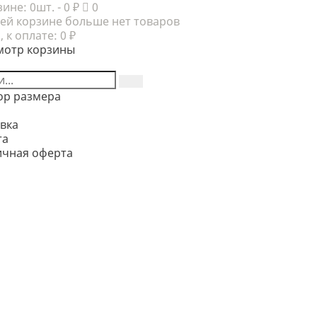
зине:
0шт.
- 0 ₽
0
ей корзине больше нет товаров
, к оплате:
0 ₽
мотр корзины
ор размера
вка
та
ичная оферта