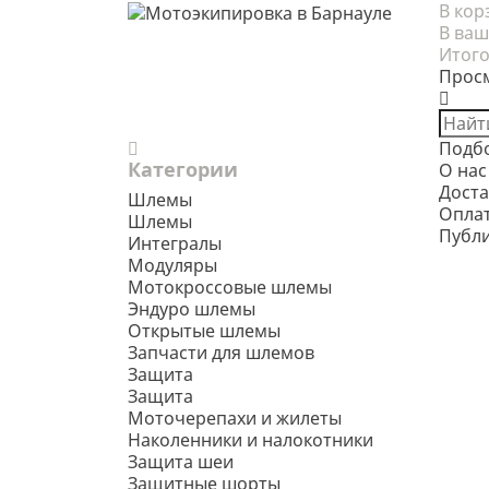
В кор
В ваш
Итого
Прос
Подб
Категории
О нас
Доста
Шлемы
Опла
Шлемы
Публ
Интегралы
Модуляры
Мотокроссовые шлемы
Эндуро шлемы
Открытые шлемы
Запчасти для шлемов
Защита
Защита
Моточерепахи и жилеты
Наколенники и налокотники
Защита шеи
Защитные шорты