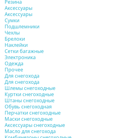
Резина
Аксессуары
Аксессуары
Сумки
Подшлемники
Чехлы
Брелоки
Наклейки
Сетки багажные
Электроника
Одежда
Прочее
Для снегохода
Для снегохода
Шлемы снегоходные
Куртки снегоходные
Штаны снегоходные
Обувь снегоходная
Перчатки снегоходные
Маски снегоходные
Аксессуары снегоходные
Масло для снегохода
Комбинезоны снегоходные