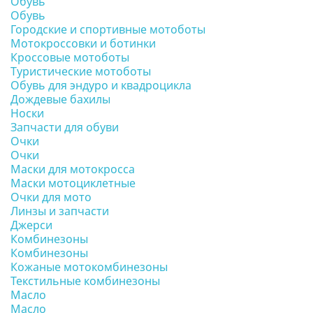
Обувь
Обувь
Городские и спортивные мотоботы
Мотокроссовки и ботинки
Кроссовые мотоботы
Туристические мотоботы
Обувь для эндуро и квадроцикла
Дождевые бахилы
Носки
Запчасти для обуви
Очки
Очки
Маски для мотокросса
Маски мотоциклетные
Очки для мото
Линзы и запчасти
Джерси
Комбинезоны
Комбинезоны
Кожаные мотокомбинезоны
Текстильные комбинезоны
Масло
Масло