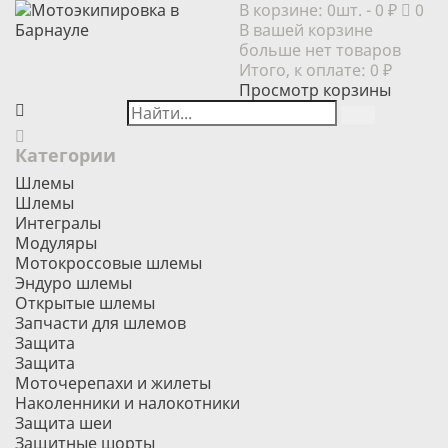
В корзине:
0шт.
- 0 ₽
0
В вашей корзине
больше нет товаров
Итого, к оплате:
0 ₽
Просмотр корзины
Категории
Шлемы
Шлемы
Интегралы
Модуляры
Мотокроссовые шлемы
Эндуро шлемы
Открытые шлемы
Запчасти для шлемов
Защита
Защита
Моточерепахи и жилеты
Наколенники и налокотники
Защита шеи
Защитные шорты