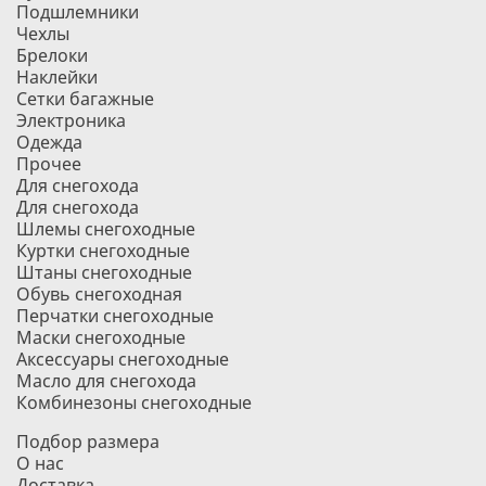
Подшлемники
Чехлы
Брелоки
Наклейки
Сетки багажные
Электроника
Одежда
Прочее
Для снегохода
Для снегохода
Шлемы снегоходные
Куртки снегоходные
Штаны снегоходные
Обувь снегоходная
Перчатки снегоходные
Маски снегоходные
Аксессуары снегоходные
Масло для снегохода
Комбинезоны снегоходные
Подбор размера
О нас
Доставка