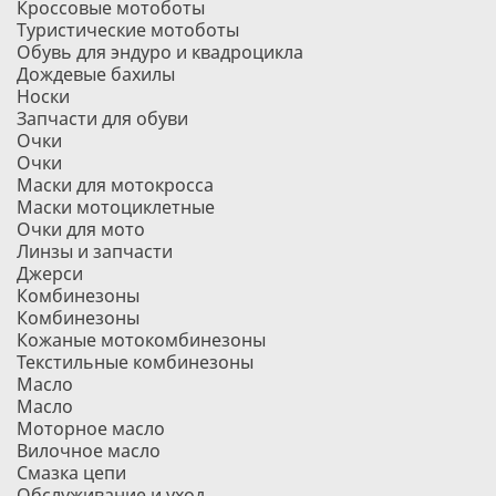
Кроссовые мотоботы
Туристические мотоботы
Обувь для эндуро и квадроцикла
Дождевые бахилы
Носки
Запчасти для обуви
Очки
Очки
Маски для мотокросса
Маски мотоциклетные
Очки для мото
Линзы и запчасти
Джерси
Комбинезоны
Комбинезоны
Кожаные мотокомбинезоны
Текстильные комбинезоны
Масло
Масло
Моторное масло
Вилочное масло
Смазка цепи
Обслуживание и уход