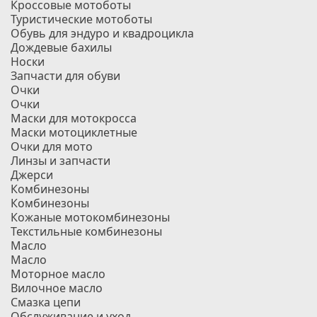
Кроссовые мотоботы
Туристические мотоботы
Обувь для эндуро и квадроцикла
Дождевые бахилы
Носки
Запчасти для обуви
Очки
Очки
Маски для мотокросса
Маски мотоциклетные
Очки для мото
Линзы и запчасти
Джерси
Комбинезоны
Комбинезоны
Кожаные мотокомбинезоны
Текстильные комбинезоны
Масло
Масло
Моторное масло
Вилочное масло
Смазка цепи
Обслуживание и уход