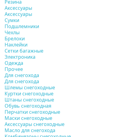
Резина
Аксессуары
Аксессуары
Сумки
Подшлемники
Чехлы
Брелоки
Наклейки
Сетки багажные
Электроника
Одежда
Прочее
Для снегохода
Для снегохода
Шлемы снегоходные
Куртки снегоходные
Штаны снегоходные
Обувь снегоходная
Перчатки снегоходные
Маски снегоходные
Аксессуары снегоходные
Масло для снегохода
Комбинезоны снегоходные