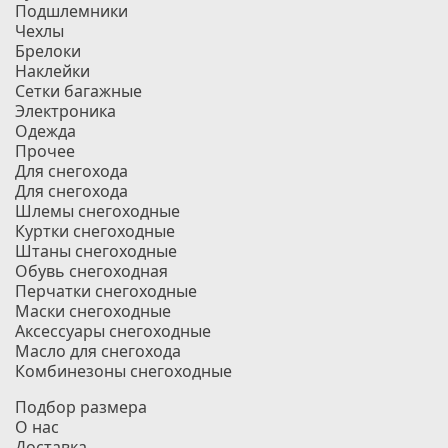
Подшлемники
Чехлы
Брелоки
Наклейки
Сетки багажные
Электроника
Одежда
Прочее
Для снегохода
Для снегохода
Шлемы снегоходные
Куртки снегоходные
Штаны снегоходные
Обувь снегоходная
Перчатки снегоходные
Маски снегоходные
Аксессуары снегоходные
Масло для снегохода
Комбинезоны снегоходные
Подбор размера
О нас
Доставка