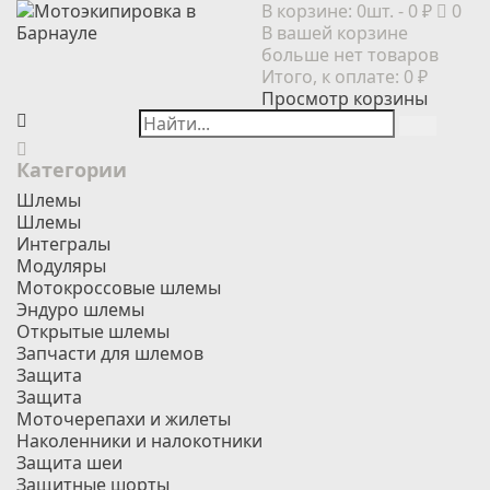
В корзине:
0шт.
- 0 ₽
0
В вашей корзине
больше нет товаров
Итого, к оплате:
0 ₽
Просмотр корзины
Категории
Шлемы
Шлемы
Интегралы
Модуляры
Мотокроссовые шлемы
Эндуро шлемы
Открытые шлемы
Запчасти для шлемов
Защита
Защита
Моточерепахи и жилеты
Наколенники и налокотники
Защита шеи
Защитные шорты