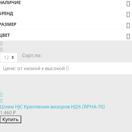
НАЛИЧИЕ

БРЕНД

РАЗМЕР

ЦВЕТ

Сорт.по:
12
Цене: от низкой к высокой
Шлем HJC Крепления визоров HJ26 (RPHA-70)
1 460 ₽
Купить