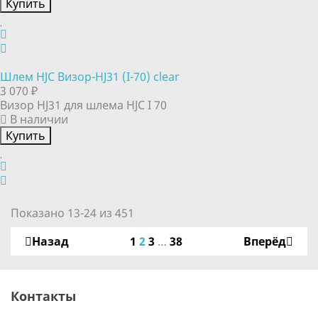
Купить
Шлем HJC Визор-HJ31 (I-70) clear
3 070 ₽
Визор HJ31 для шлема HJC I 70
В наличии
Купить
Показано 13-24 из 451
Назад
1
2
3
…
38
Вперёд
Контакты