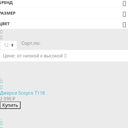
БРЕНД

РАЗМЕР

ЦВЕТ

Сорт.по:
12
Цене: от низкой к высокой
Джерси Scoyco T118
2 090 ₽
Купить