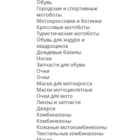
Обувь
Городские и спортивные
мотоботы
Мотокроссовки и ботинки
Кроссовые мотоботы
Туристические мотоботы
Обувь для эндуро и
квадроцикла
Дождевые бахилы
Носки
Запчасти для обуви
Очки
Очки
Маски для мотокросса
Маски мотоциклетные
Очки для мото
Линзы и запчасти
Джерси
Комбинезоны
Комбинезоны
Кожаные мотокомбинезоны
Текстильные комбинезоны
Масло