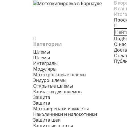
В кор
В ваш
Итого
Прос
Подб
Категории
О нас
Доста
Шлемы
Опла
Шлемы
Публ
Интегралы
Модуляры
Мотокроссовые шлемы
Эндуро шлемы
Открытые шлемы
Запчасти для шлемов
Защита
Защита
Моточерепахи и жилеты
Наколенники и налокотники
Защита шеи
Защитные шорты