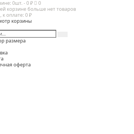
зине:
0шт.
- 0 ₽
0
ей корзине больше нет товаров
, к оплате:
0 ₽
мотр корзины
ор размера
вка
та
ичная оферта