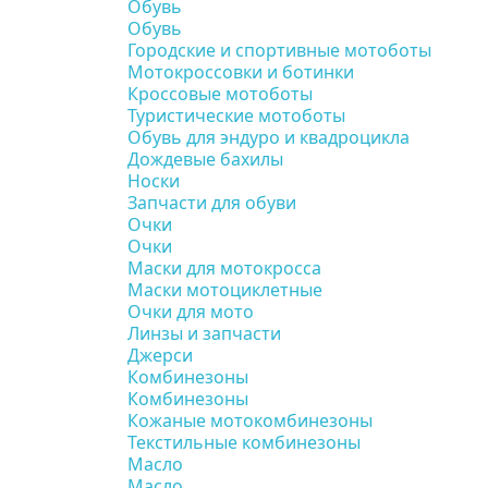
Обувь
Обувь
Городские и спортивные мотоботы
Мотокроссовки и ботинки
Кроссовые мотоботы
Туристические мотоботы
Обувь для эндуро и квадроцикла
Дождевые бахилы
Носки
Запчасти для обуви
Очки
Очки
Маски для мотокросса
Маски мотоциклетные
Очки для мото
Линзы и запчасти
Джерси
Комбинезоны
Комбинезоны
Кожаные мотокомбинезоны
Текстильные комбинезоны
Масло
Масло