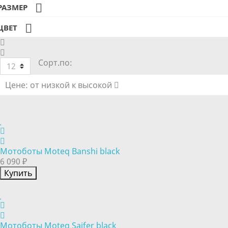

РАЗМЕР

ЦВЕТ
Сорт.по:
12
Цене: от низкой к высокой
Мотоботы Moteq Banshi black
6 090 ₽
Купить
Мотоботы Moteq Saifer black