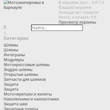
В корзине:
0шт.
- 0 ₽
0
В вашей корзине
больше нет товаров
Итого, к оплате:
0 ₽
Просмотр корзины
Категории
Шлемы
Шлемы
Интегралы
Модуляры
Мотокроссовые шлемы
Эндуро шлемы
Открытые шлемы
Запчасти для шлемов
Защита
Защита
Моточерепахи и жилеты
Наколенники и налокотники
Защита шеи
Защитные шорты