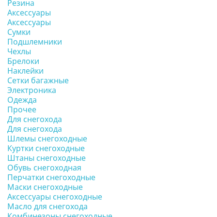
Резина
Аксессуары
Аксессуары
Сумки
Подшлемники
Чехлы
Брелоки
Наклейки
Сетки багажные
Электроника
Одежда
Прочее
Для снегохода
Для снегохода
Шлемы снегоходные
Куртки снегоходные
Штаны снегоходные
Обувь снегоходная
Перчатки снегоходные
Маски снегоходные
Аксессуары снегоходные
Масло для снегохода
Комбинезоны снегоходные