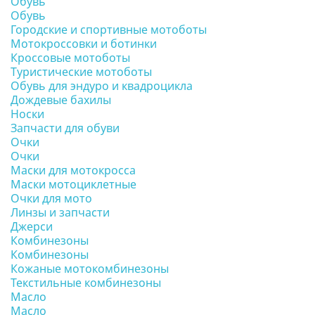
Обувь
Обувь
Городские и спортивные мотоботы
Мотокроссовки и ботинки
Кроссовые мотоботы
Туристические мотоботы
Обувь для эндуро и квадроцикла
Дождевые бахилы
Носки
Запчасти для обуви
Очки
Очки
Маски для мотокросса
Маски мотоциклетные
Очки для мото
Линзы и запчасти
Джерси
Комбинезоны
Комбинезоны
Кожаные мотокомбинезоны
Текстильные комбинезоны
Масло
Масло