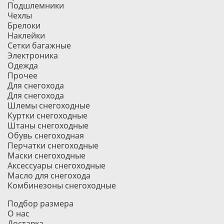
Подшлемники
Чехлы
Брелоки
Наклейки
Сетки багажные
Электроника
Одежда
Прочее
Для снегохода
Для снегохода
Шлемы снегоходные
Куртки снегоходные
Штаны снегоходные
Обувь снегоходная
Перчатки снегоходные
Маски снегоходные
Аксессуары снегоходные
Масло для снегохода
Комбинезоны снегоходные
Подбор размера
О нас
Доставка