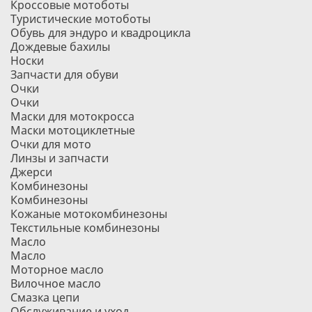
Кроссовые мотоботы
Туристические мотоботы
Обувь для эндуро и квадроцикла
Дождевые бахилы
Носки
Запчасти для обуви
Очки
Очки
Маски для мотокросса
Маски мотоциклетные
Очки для мото
Линзы и запчасти
Джерси
Комбинезоны
Комбинезоны
Кожаные мотокомбинезоны
Текстильные комбинезоны
Масло
Масло
Моторное масло
Вилочное масло
Смазка цепи
Обслуживание и уход