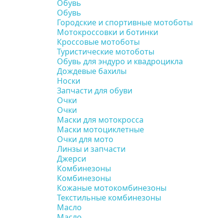
Обувь
Обувь
Городские и спортивные мотоботы
Мотокроссовки и ботинки
Кроссовые мотоботы
Туристические мотоботы
Обувь для эндуро и квадроцикла
Дождевые бахилы
Носки
Запчасти для обуви
Очки
Очки
Маски для мотокросса
Маски мотоциклетные
Очки для мото
Линзы и запчасти
Джерси
Комбинезоны
Комбинезоны
Кожаные мотокомбинезоны
Текстильные комбинезоны
Масло
Масло