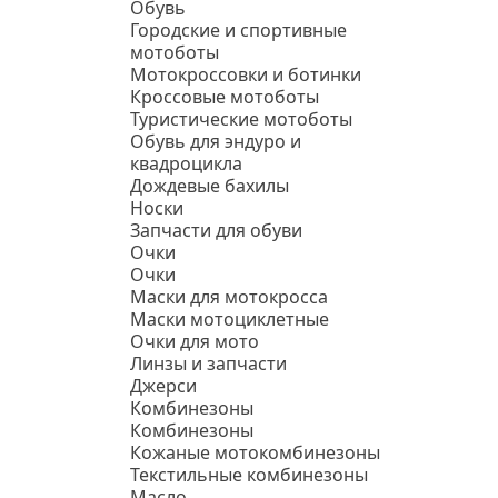
Обувь
Городские и спортивные
мотоботы
Мотокроссовки и ботинки
Кроссовые мотоботы
Туристические мотоботы
Обувь для эндуро и
квадроцикла
Дождевые бахилы
Носки
Запчасти для обуви
Очки
Очки
Маски для мотокросса
Маски мотоциклетные
Очки для мото
Линзы и запчасти
Джерси
Комбинезоны
Комбинезоны
Кожаные мотокомбинезоны
Текстильные комбинезоны
Масло