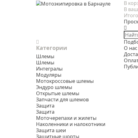
В кор
В ваш
Итого
Прос
Подб
Категории
О нас
Доста
Шлемы
Опла
Шлемы
Публ
Интегралы
Модуляры
Мотокроссовые шлемы
Эндуро шлемы
Открытые шлемы
Запчасти для шлемов
Защита
Защита
Моточерепахи и жилеты
Наколенники и налокотники
Защита шеи
Защитные шорты