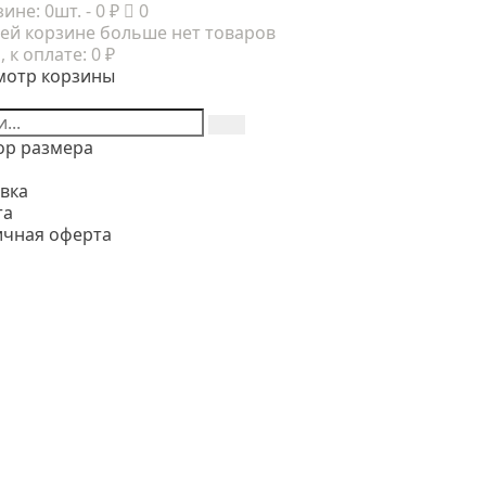
зине:
0шт.
- 0 ₽
0
ей корзине больше нет товаров
, к оплате:
0 ₽
мотр корзины
ор размера
вка
та
ичная оферта