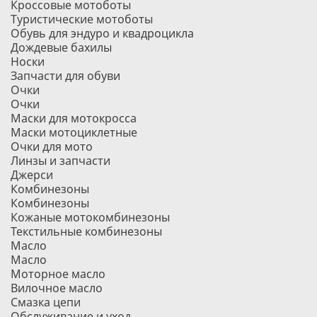
Кроссовые мотоботы
Туристические мотоботы
Обувь для эндуро и квадроцикла
Дождевые бахилы
Носки
Запчасти для обуви
Очки
Очки
Маски для мотокросса
Маски мотоциклетные
Очки для мото
Линзы и запчасти
Джерси
Комбинезоны
Комбинезоны
Кожаные мотокомбинезоны
Текстильные комбинезоны
Масло
Масло
Моторное масло
Вилочное масло
Смазка цепи
Обслуживание и уход