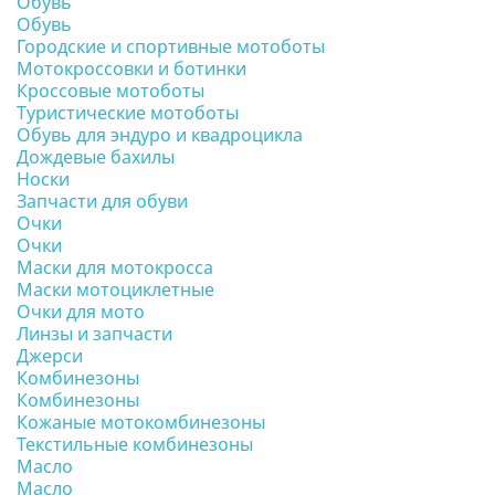
Обувь
Обувь
Городские и спортивные мотоботы
Мотокроссовки и ботинки
Кроссовые мотоботы
Туристические мотоботы
Обувь для эндуро и квадроцикла
Дождевые бахилы
Носки
Запчасти для обуви
Очки
Очки
Маски для мотокросса
Маски мотоциклетные
Очки для мото
Линзы и запчасти
Джерси
Комбинезоны
Комбинезоны
Кожаные мотокомбинезоны
Текстильные комбинезоны
Масло
Масло