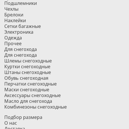
Подшлемники
Чехлы
Брелоки
Наклейки
Сетки багажные
Электроника
Одежда
Прочее
Для снегохода
Для снегохода
Шлемы снегоходные
Куртки снегоходные
Штаны снегоходные
Обувь снегоходная
Перчатки снегоходные
Маски снегоходные
Аксессуары снегоходные
Масло для снегохода
Комбинезоны снегоходные
Подбор размера
О нас
Доставка