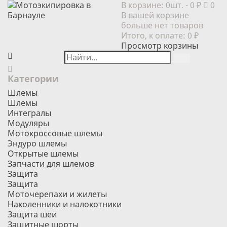
В корзине:
0шт.
- 0 ₽
0
В вашей корзине
больше нет товаров
Итого, к оплате:
0 ₽
Просмотр корзины
Категории
Шлемы
Шлемы
Интегралы
Модуляры
Мотокроссовые шлемы
Эндуро шлемы
Открытые шлемы
Запчасти для шлемов
Защита
Защита
Моточерепахи и жилеты
Наколенники и налокотники
Защита шеи
Защитные шорты