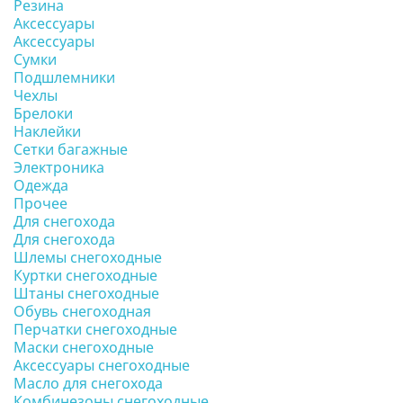
Резина
Аксессуары
Аксессуары
Сумки
Подшлемники
Чехлы
Брелоки
Наклейки
Сетки багажные
Электроника
Одежда
Прочее
Для снегохода
Для снегохода
Шлемы снегоходные
Куртки снегоходные
Штаны снегоходные
Обувь снегоходная
Перчатки снегоходные
Маски снегоходные
Аксессуары снегоходные
Масло для снегохода
Комбинезоны снегоходные