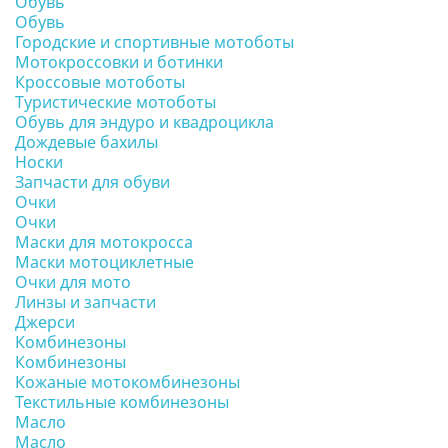
Обувь
Обувь
Городские и спортивные мотоботы
Мотокроссовки и ботинки
Кроссовые мотоботы
Туристические мотоботы
Обувь для эндуро и квадроцикла
Дождевые бахилы
Носки
Запчасти для обуви
Очки
Очки
Маски для мотокросса
Маски мотоциклетные
Очки для мото
Линзы и запчасти
Джерси
Комбинезоны
Комбинезоны
Кожаные мотокомбинезоны
Текстильные комбинезоны
Масло
Масло