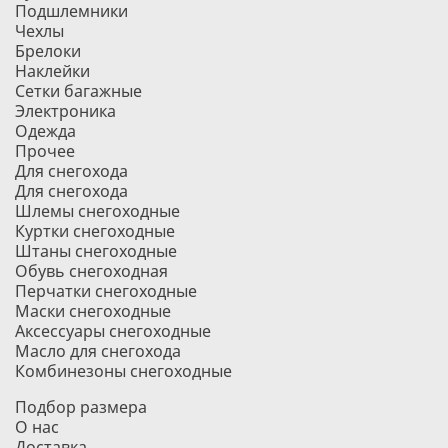
Подшлемники
Чехлы
Брелоки
Наклейки
Сетки багажные
Электроника
Одежда
Прочее
Для снегохода
Для снегохода
Шлемы снегоходные
Куртки снегоходные
Штаны снегоходные
Обувь снегоходная
Перчатки снегоходные
Маски снегоходные
Аксессуары снегоходные
Масло для снегохода
Комбинезоны снегоходные
Подбор размера
О нас
Доставка