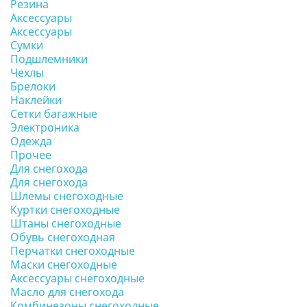
Резина
Аксессуары
Аксессуары
Сумки
Подшлемники
Чехлы
Брелоки
Наклейки
Сетки багажные
Электроника
Одежда
Прочее
Для снегохода
Для снегохода
Шлемы снегоходные
Куртки снегоходные
Штаны снегоходные
Обувь снегоходная
Перчатки снегоходные
Маски снегоходные
Аксессуары снегоходные
Масло для снегохода
Комбинезоны снегоходные