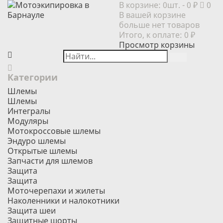
В корзине:
0шт.
- 0 ₽
0
В вашей корзине
больше нет товаров
Итого, к оплате:
0 ₽
Просмотр корзины
Категории
Шлемы
Шлемы
Интегралы
Модуляры
Мотокроссовые шлемы
Эндуро шлемы
Открытые шлемы
Запчасти для шлемов
Защита
Защита
Моточерепахи и жилеты
Наколенники и налокотники
Защита шеи
Защитные шорты