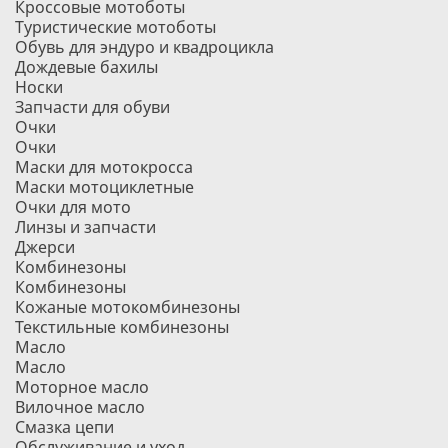
Кроссовые мотоботы
Туристические мотоботы
Обувь для эндуро и квадроцикла
Дождевые бахилы
Носки
Запчасти для обуви
Очки
Очки
Маски для мотокросса
Маски мотоциклетные
Очки для мото
Линзы и запчасти
Джерси
Комбинезоны
Комбинезоны
Кожаные мотокомбинезоны
Текстильные комбинезоны
Масло
Масло
Моторное масло
Вилочное масло
Смазка цепи
Обслуживание и уход