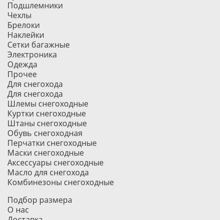
Подшлемники
Чехлы
Брелоки
Наклейки
Сетки багажные
Электроника
Одежда
Прочее
Для снегохода
Для снегохода
Шлемы снегоходные
Куртки снегоходные
Штаны снегоходные
Обувь снегоходная
Перчатки снегоходные
Маски снегоходные
Аксессуары снегоходные
Масло для снегохода
Комбинезоны снегоходные
Подбор размера
О нас
Доставка