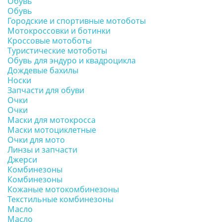
Обувь
Обувь
Городские и спортивные мотоботы
Мотокроссовки и ботинки
Кроссовые мотоботы
Туристические мотоботы
Обувь для эндуро и квадроцикла
Дождевые бахилы
Носки
Запчасти для обуви
Очки
Очки
Маски для мотокросса
Маски мотоциклетные
Очки для мото
Линзы и запчасти
Джерси
Комбинезоны
Комбинезоны
Кожаные мотокомбинезоны
Текстильные комбинезоны
Масло
Масло