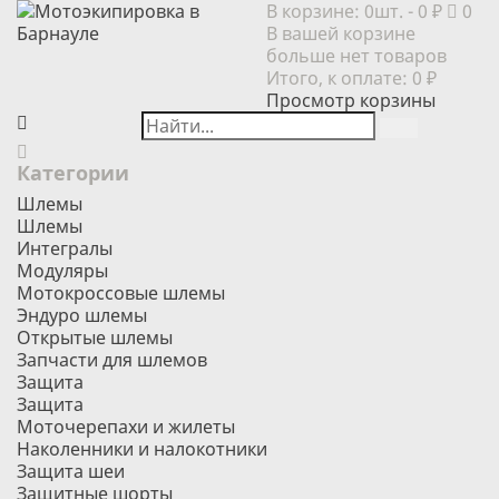
В корзине:
0шт.
- 0 ₽
0
В вашей корзине
больше нет товаров
Итого, к оплате:
0 ₽
Просмотр корзины
Категории
Шлемы
Шлемы
Интегралы
Модуляры
Мотокроссовые шлемы
Эндуро шлемы
Открытые шлемы
Запчасти для шлемов
Защита
Защита
Моточерепахи и жилеты
Наколенники и налокотники
Защита шеи
Защитные шорты