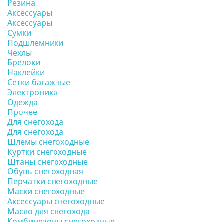
Резина
Аксессуары
Аксессуары
Сумки
Подшлемники
Чехлы
Брелоки
Наклейки
Сетки багажные
Электроника
Одежда
Прочее
Для снегохода
Для снегохода
Шлемы снегоходные
Куртки снегоходные
Штаны снегоходные
Обувь снегоходная
Перчатки снегоходные
Маски снегоходные
Аксессуары снегоходные
Масло для снегохода
Комбинезоны снегоходные