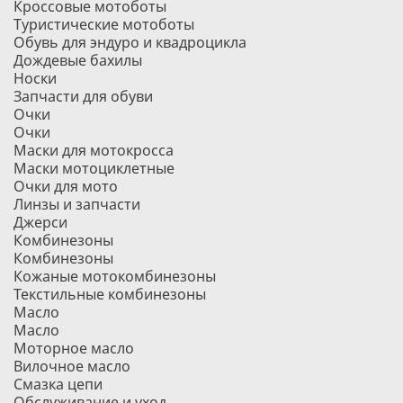
Кроссовые мотоботы
Туристические мотоботы
Обувь для эндуро и квадроцикла
Дождевые бахилы
Носки
Запчасти для обуви
Очки
Очки
Маски для мотокросса
Маски мотоциклетные
Очки для мото
Линзы и запчасти
Джерси
Комбинезоны
Комбинезоны
Кожаные мотокомбинезоны
Текстильные комбинезоны
Масло
Масло
Моторное масло
Вилочное масло
Смазка цепи
Обслуживание и уход