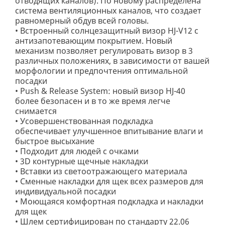
отводящих каналов). По новому распределена
система вентиляционных каналов, что создает
равномерный обдув всей головы.
• Встроенный солнцезащитный визор HJ-V12 с
антизапотевающим покрытием. Новый
механизм позволяет регулировать визор в 3
различных положениях, в зависимости от вашей
морфологии и предпочтения оптимальной
посадки
• Push & Release System: новый визор HJ-40
более безопасен и в то же время легче
снимается
• Усовершенствованная подкладка
обеспечивает улучшенное впитывание влаги и
быстрое высыхание
• Подходит для людей с очками
• 3D контурные щечные накладки
• Вставки из светоотражающего материала
• Сменные накладки для щек всех размеров для
индивидуальной посадки
• Моющаяся комфортная подкладка и накладки
для щек
• Шлем сертифицирован по стандарту 22.06