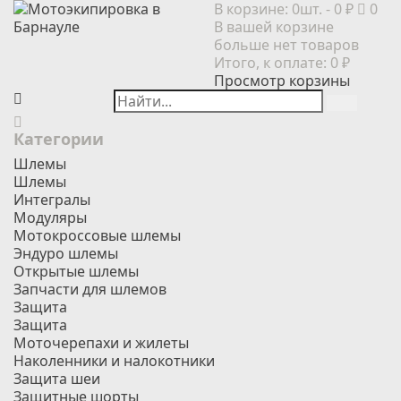
В корзине:
0шт.
- 0 ₽
0
В вашей корзине
больше нет товаров
Итого, к оплате:
0 ₽
Просмотр корзины
Категории
Шлемы
Шлемы
Интегралы
Модуляры
Мотокроссовые шлемы
Эндуро шлемы
Открытые шлемы
Запчасти для шлемов
Защита
Защита
Моточерепахи и жилеты
Наколенники и налокотники
Защита шеи
Защитные шорты