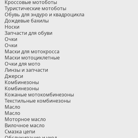
Кроссовые мотоботы
Туристические мотоботы
Обувь для эндуро и квадроцикла
Дождевые бахилы
Носки
Запчасти для обуви
Очки
Очки
Маски для мотокросса
Маски мотоциклетные
Очки для мото
Линзы и запчасти
Джерси
Комбинезоны
Комбинезоны
Кожаные мотокомбинезоны
Текстильные комбинезоны
Масло
Масло
Моторное масло
Вилочное масло
Смазка цепи
Обслуживание и уход