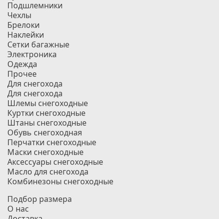
Подшлемники
Чехлы
Брелоки
Наклейки
Сетки багажные
Электроника
Одежда
Прочее
Для снегохода
Для снегохода
Шлемы снегоходные
Куртки снегоходные
Штаны снегоходные
Обувь снегоходная
Перчатки снегоходные
Маски снегоходные
Аксессуары снегоходные
Масло для снегохода
Комбинезоны снегоходные
Подбор размера
О нас
Доставка