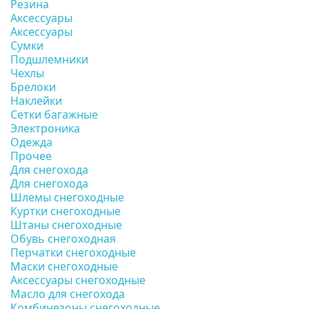
Резина
Аксессуары
Аксессуары
Сумки
Подшлемники
Чехлы
Брелоки
Наклейки
Сетки багажные
Электроника
Одежда
Прочее
Для снегохода
Для снегохода
Шлемы снегоходные
Куртки снегоходные
Штаны снегоходные
Обувь снегоходная
Перчатки снегоходные
Маски снегоходные
Аксессуары снегоходные
Масло для снегохода
Комбинезоны снегоходные