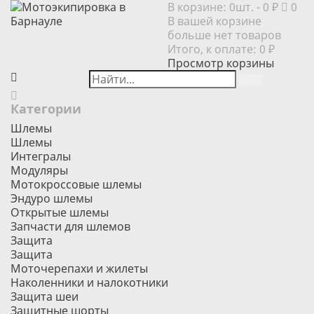
В корзине:
0шт.
- 0 ₽
0
В вашей корзине
больше нет товаров
Итого, к оплате:
0 ₽
Просмотр корзины
Категории
Шлемы
Шлемы
Интегралы
Модуляры
Мотокроссовые шлемы
Эндуро шлемы
Открытые шлемы
Запчасти для шлемов
Защита
Защита
Моточерепахи и жилеты
Наколенники и налокотники
Защита шеи
Защитные шорты