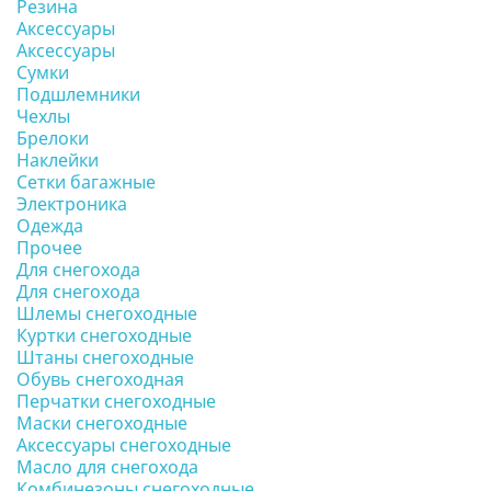
Резина
Аксессуары
Аксессуары
Сумки
Подшлемники
Чехлы
Брелоки
Наклейки
Сетки багажные
Электроника
Одежда
Прочее
Для снегохода
Для снегохода
Шлемы снегоходные
Куртки снегоходные
Штаны снегоходные
Обувь снегоходная
Перчатки снегоходные
Маски снегоходные
Аксессуары снегоходные
Масло для снегохода
Комбинезоны снегоходные