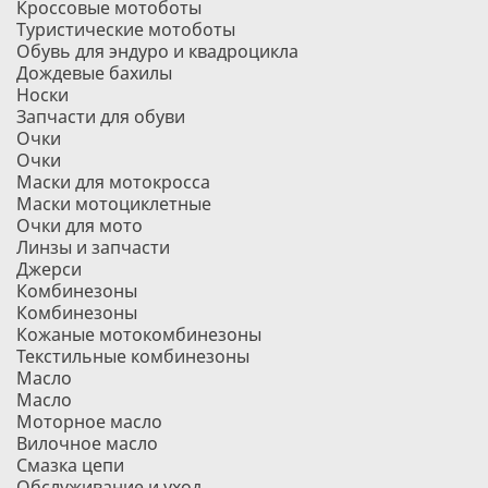
Кроссовые мотоботы
Туристические мотоботы
Обувь для эндуро и квадроцикла
Дождевые бахилы
Носки
Запчасти для обуви
Очки
Очки
Маски для мотокросса
Маски мотоциклетные
Очки для мото
Линзы и запчасти
Джерси
Комбинезоны
Комбинезоны
Кожаные мотокомбинезоны
Текстильные комбинезоны
Масло
Масло
Моторное масло
Вилочное масло
Смазка цепи
Обслуживание и уход