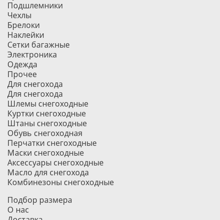
Подшлемники
Чехлы
Брелоки
Наклейки
Сетки багажные
Электроника
Одежда
Прочее
Для снегохода
Для снегохода
Шлемы снегоходные
Куртки снегоходные
Штаны снегоходные
Обувь снегоходная
Перчатки снегоходные
Маски снегоходные
Аксессуары снегоходные
Масло для снегохода
Комбинезоны снегоходные
Подбор размера
О нас
Доставка