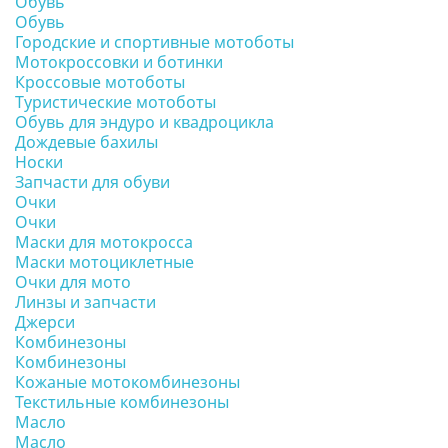
Обувь
Обувь
Городские и спортивные мотоботы
Мотокроссовки и ботинки
Кроссовые мотоботы
Туристические мотоботы
Обувь для эндуро и квадроцикла
Дождевые бахилы
Носки
Запчасти для обуви
Очки
Очки
Маски для мотокросса
Маски мотоциклетные
Очки для мото
Линзы и запчасти
Джерси
Комбинезоны
Комбинезоны
Кожаные мотокомбинезоны
Текстильные комбинезоны
Масло
Масло