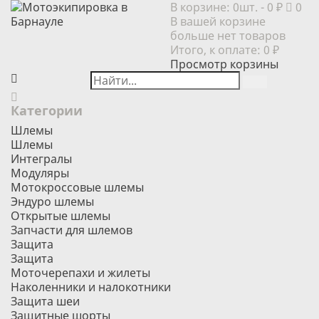
В корзине:
0шт.
- 0 ₽
0
В вашей корзине
больше нет товаров
Итого, к оплате:
0 ₽
Просмотр корзины
Категории
Шлемы
Шлемы
Интегралы
Модуляры
Мотокроссовые шлемы
Эндуро шлемы
Открытые шлемы
Запчасти для шлемов
Защита
Защита
Моточерепахи и жилеты
Наколенники и налокотники
Защита шеи
Защитные шорты