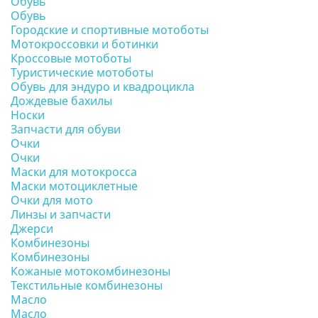
Обувь
Обувь
Городские и спортивные мотоботы
Мотокроссовки и ботинки
Кроссовые мотоботы
Туристические мотоботы
Обувь для эндуро и квадроцикла
Дождевые бахилы
Носки
Запчасти для обуви
Очки
Очки
Маски для мотокросса
Маски мотоциклетные
Очки для мото
Линзы и запчасти
Джерси
Комбинезоны
Комбинезоны
Кожаные мотокомбинезоны
Текстильные комбинезоны
Масло
Масло