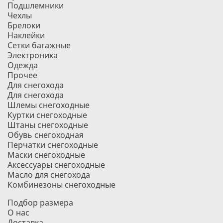
Подшлемники
Чехлы
Брелоки
Наклейки
Сетки багажные
Электроника
Одежда
Прочее
Для снегохода
Для снегохода
Шлемы снегоходные
Куртки снегоходные
Штаны снегоходные
Обувь снегоходная
Перчатки снегоходные
Маски снегоходные
Аксессуары снегоходные
Масло для снегохода
Комбинезоны снегоходные
Подбор размера
О нас
Доставка