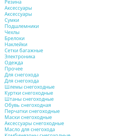
Резина
Аксессуары
Аксессуары
Сумки
Подшлемники
Чехлы
Брелоки
Наклейки
Сетки багажные
Электроника
Одежда
Прочее
Для снегохода
Для снегохода
Шлемы снегоходные
Куртки снегоходные
Штаны снегоходные
Обувь снегоходная
Перчатки снегоходные
Маски снегоходные
Аксессуары снегоходные
Масло для снегохода
Комбинезоны снегоходные