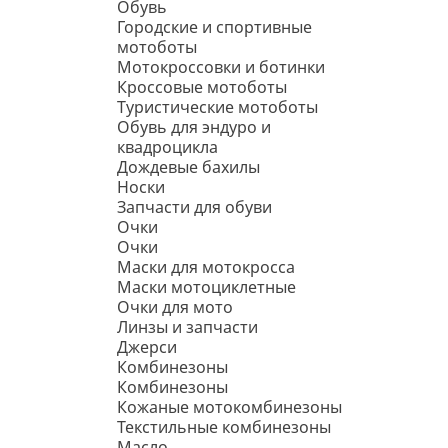
Обувь
Городские и спортивные
мотоботы
Мотокроссовки и ботинки
Кроссовые мотоботы
Туристические мотоботы
Обувь для эндуро и
квадроцикла
Дождевые бахилы
Носки
Запчасти для обуви
Очки
Очки
Маски для мотокросса
Маски мотоциклетные
Очки для мото
Линзы и запчасти
Джерси
Комбинезоны
Комбинезоны
Кожаные мотокомбинезоны
Текстильные комбинезоны
Масло