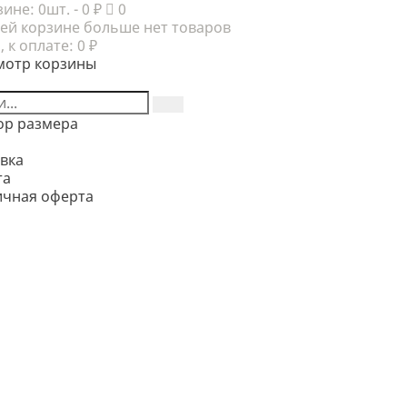
зине:
0шт.
- 0 ₽
0
ей корзине больше нет товаров
, к оплате:
0 ₽
мотр корзины
ор размера
вка
та
ичная оферта