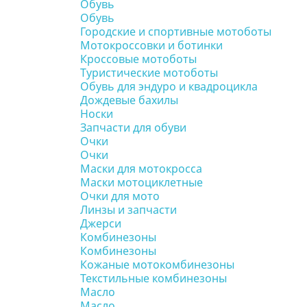
Обувь
Обувь
Городские и спортивные мотоботы
Мотокроссовки и ботинки
Кроссовые мотоботы
Туристические мотоботы
Обувь для эндуро и квадроцикла
Дождевые бахилы
Носки
Запчасти для обуви
Очки
Очки
Маски для мотокросса
Маски мотоциклетные
Очки для мото
Линзы и запчасти
Джерси
Комбинезоны
Комбинезоны
Кожаные мотокомбинезоны
Текстильные комбинезоны
Масло
Масло