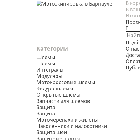
В кор
В ваш
Итого
Прос
Подб
Категории
О нас
Доста
Шлемы
Опла
Шлемы
Публ
Интегралы
Модуляры
Мотокроссовые шлемы
Эндуро шлемы
Открытые шлемы
Запчасти для шлемов
Защита
Защита
Моточерепахи и жилеты
Наколенники и налокотники
Защита шеи
Защитные шорты