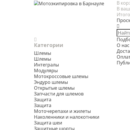
В кор
В ваш
Итого
Прос
Подб
Категории
О нас
Доста
Шлемы
Опла
Шлемы
Публ
Интегралы
Модуляры
Мотокроссовые шлемы
Эндуро шлемы
Открытые шлемы
Запчасти для шлемов
Защита
Защита
Моточерепахи и жилеты
Наколенники и налокотники
Защита шеи
Защитные шорты