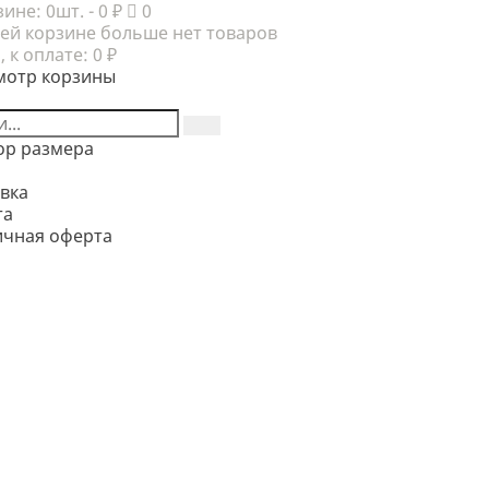
зине:
0шт.
- 0 ₽
0
ей корзине больше нет товаров
, к оплате:
0 ₽
мотр корзины
ор размера
вка
та
ичная оферта