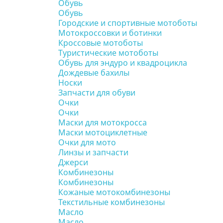
Обувь
Обувь
Городские и спортивные мотоботы
Мотокроссовки и ботинки
Кроссовые мотоботы
Туристические мотоботы
Обувь для эндуро и квадроцикла
Дождевые бахилы
Носки
Запчасти для обуви
Очки
Очки
Маски для мотокросса
Маски мотоциклетные
Очки для мото
Линзы и запчасти
Джерси
Комбинезоны
Комбинезоны
Кожаные мотокомбинезоны
Текстильные комбинезоны
Масло
Масло