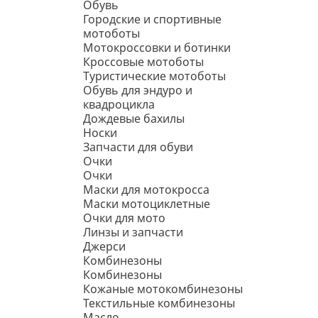
Обувь
Городские и спортивные
мотоботы
Мотокроссовки и ботинки
Кроссовые мотоботы
Туристические мотоботы
Обувь для эндуро и
квадроцикла
Дождевые бахилы
Носки
Запчасти для обуви
Очки
Очки
Маски для мотокросса
Маски мотоциклетные
Очки для мото
Линзы и запчасти
Джерси
Комбинезоны
Комбинезоны
Кожаные мотокомбинезоны
Текстильные комбинезоны
Масло