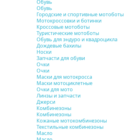
Обувь
Обувь
Городские и спортивные мотоботы
Мотокроссовки и ботинки
Кроссовые мотоботы
Туристические мотоботы
Обувь для эндуро и квадроцикла
Дождевые бахилы
Носки
Запчасти для обуви
Очки
Очки
Маски для мотокросса
Маски мотоциклетные
Очки для мото
Линзы и запчасти
Джерси
Комбинезоны
Комбинезоны
Кожаные мотокомбинезоны
Текстильные комбинезоны
Масло
Масло