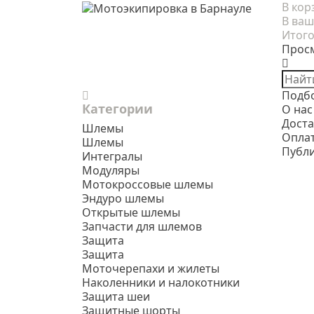
В кор
В ваш
Итого
Прос
Подб
Категории
О нас
Доста
Шлемы
Опла
Шлемы
Публ
Интегралы
Модуляры
Мотокроссовые шлемы
Эндуро шлемы
Открытые шлемы
Запчасти для шлемов
Защита
Защита
Моточерепахи и жилеты
Наколенники и налокотники
Защита шеи
Защитные шорты