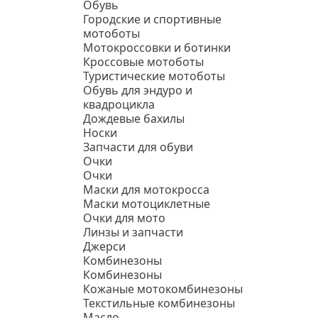
Обувь
Городские и спортивные
мотоботы
Мотокроссовки и ботинки
Кроссовые мотоботы
Туристические мотоботы
Обувь для эндуро и
квадроцикла
Дождевые бахилы
Носки
Запчасти для обуви
Очки
Очки
Маски для мотокросса
Маски мотоциклетные
Очки для мото
Линзы и запчасти
Джерси
Комбинезоны
Комбинезоны
Кожаные мотокомбинезоны
Текстильные комбинезоны
Масло