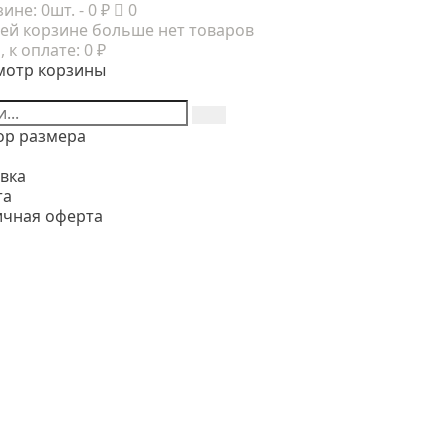
зине:
0шт.
- 0 ₽
0
ей корзине больше нет товаров
, к оплате:
0 ₽
мотр корзины
ор размера
вка
та
ичная оферта