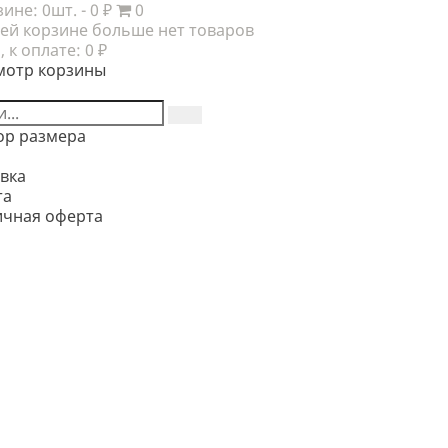
зине:
0шт.
- 0 ₽
0
ей корзине больше нет товаров
, к оплате:
0 ₽
мотр корзины
ор размера
вка
та
ичная оферта