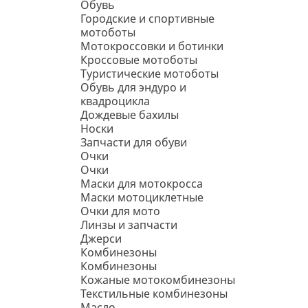
Обувь
Городские и спортивные
мотоботы
Мотокроссовки и ботинки
Кроссовые мотоботы
Туристические мотоботы
Обувь для эндуро и
квадроцикла
Дождевые бахилы
Носки
Запчасти для обуви
Очки
Очки
Маски для мотокросса
Маски мотоциклетные
Очки для мото
Линзы и запчасти
Джерси
Комбинезоны
Комбинезоны
Кожаные мотокомбинезоны
Текстильные комбинезоны
Масло