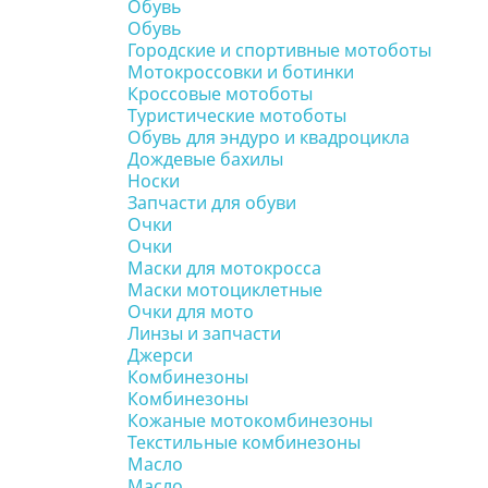
Обувь
Обувь
Городские и спортивные мотоботы
Мотокроссовки и ботинки
Кроссовые мотоботы
Туристические мотоботы
Обувь для эндуро и квадроцикла
Дождевые бахилы
Носки
Запчасти для обуви
Очки
Очки
Маски для мотокросса
Маски мотоциклетные
Очки для мото
Линзы и запчасти
Джерси
Комбинезоны
Комбинезоны
Кожаные мотокомбинезоны
Текстильные комбинезоны
Масло
Масло