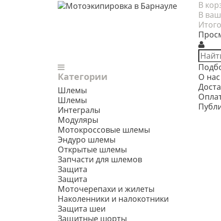
В кор
В ваш
Итого
Прос
Подб
Категории
О нас
Доста
Шлемы
Опла
Шлемы
Публ
Интегралы
Модуляры
Мотокроссовые шлемы
Эндуро шлемы
Открытые шлемы
Запчасти для шлемов
Защита
Защита
Моточерепахи и жилеты
Наколенники и налокотники
Защита шеи
Защитные шорты