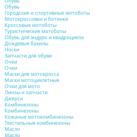
Обувь
Обувь
Городские и спортивные мотоботы
Мотокроссовки и ботинки
Кроссовые мотоботы
Туристические мотоботы
Обувь для эндуро и квадроцикла
Дождевые бахилы
Носки
Запчасти для обуви
Очки
Очки
Маски для мотокросса
Маски мотоциклетные
Очки для мото
Линзы и запчасти
Джерси
Комбинезоны
Комбинезоны
Кожаные мотокомбинезоны
Текстильные комбинезоны
Масло
Масло