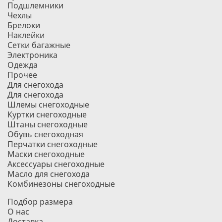
Подшлемники
Чехлы
Брелоки
Наклейки
Сетки багажные
Электроника
Одежда
Прочее
Для снегохода
Для снегохода
Шлемы снегоходные
Куртки снегоходные
Штаны снегоходные
Обувь снегоходная
Перчатки снегоходные
Маски снегоходные
Аксессуары снегоходные
Масло для снегохода
Комбинезоны снегоходные
Подбор размера
О нас
Доставка