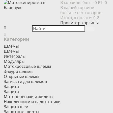
В корзине:
0шт.
- 0 ₽
0
В вашей корзине
больше нет товаров
Итого, к оплате:
0 ₽
Просмотр корзины
Категории
Шлемы
Шлемы
Интегралы
Модуляры
Мотокроссовые шлемы
Эндуро шлемы
Открытые шлемы
Запчасти для шлемов
Защита
Защита
Моточерепахи и жилеты
Наколенники и налокотники
Защита шеи
Защитные шорты