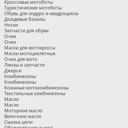
Кроссовые мотоботы
Туристические мотоботы
Обувь для эндуро и квадроцикла
Дождевые бахилы
Носки
Запчасти для обуви
Очки
Очки
Маски для мотокросса
Маски мотоциклетные
Очки для мото
Линзы и запчасти
Джерси
Комбинезоны
Комбинезоны
Кожаные мотокомбинезоны
Текстильные комбинезоны
Масло
Масло
Моторное масло
Вилочное масло
Смазка цепи
Обслуживание и уход