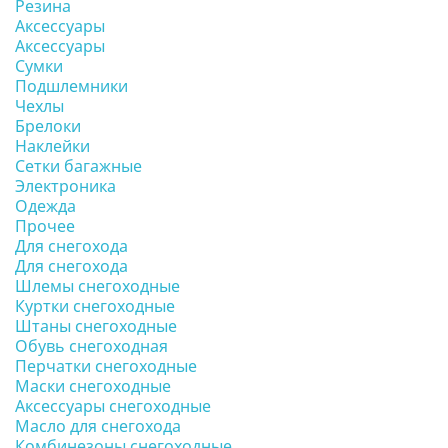
Резина
Аксессуары
Аксессуары
Сумки
Подшлемники
Чехлы
Брелоки
Наклейки
Сетки багажные
Электроника
Одежда
Прочее
Для снегохода
Для снегохода
Шлемы снегоходные
Куртки снегоходные
Штаны снегоходные
Обувь снегоходная
Перчатки снегоходные
Маски снегоходные
Аксессуары снегоходные
Масло для снегохода
Комбинезоны снегоходные