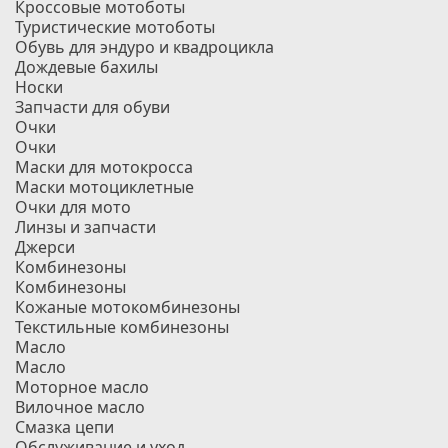
Кроссовые мотоботы
Туристические мотоботы
Обувь для эндуро и квадроцикла
Дождевые бахилы
Носки
Запчасти для обуви
Очки
Очки
Маски для мотокросса
Маски мотоциклетные
Очки для мото
Линзы и запчасти
Джерси
Комбинезоны
Комбинезоны
Кожаные мотокомбинезоны
Текстильные комбинезоны
Масло
Масло
Моторное масло
Вилочное масло
Смазка цепи
Обслуживание и уход