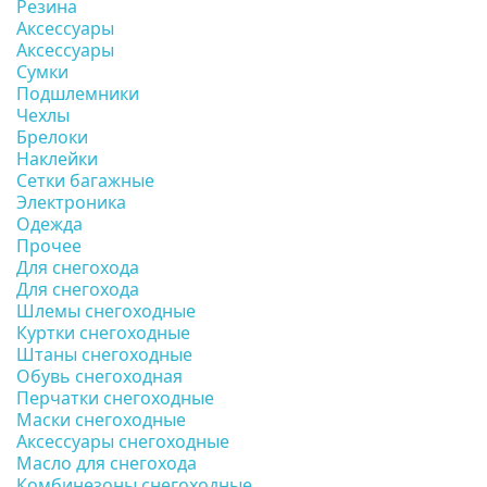
Резина
Аксессуары
Аксессуары
Сумки
Подшлемники
Чехлы
Брелоки
Наклейки
Сетки багажные
Электроника
Одежда
Прочее
Для снегохода
Для снегохода
Шлемы снегоходные
Куртки снегоходные
Штаны снегоходные
Обувь снегоходная
Перчатки снегоходные
Маски снегоходные
Аксессуары снегоходные
Масло для снегохода
Комбинезоны снегоходные