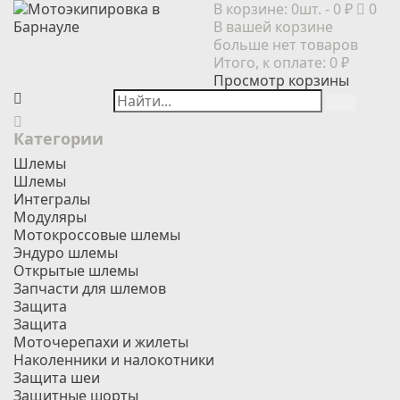
В корзине:
0шт.
- 0 ₽
0
В вашей корзине
больше нет товаров
Итого, к оплате:
0 ₽
Просмотр корзины
Категории
Шлемы
Шлемы
Интегралы
Модуляры
Мотокроссовые шлемы
Эндуро шлемы
Открытые шлемы
Запчасти для шлемов
Защита
Защита
Моточерепахи и жилеты
Наколенники и налокотники
Защита шеи
Защитные шорты