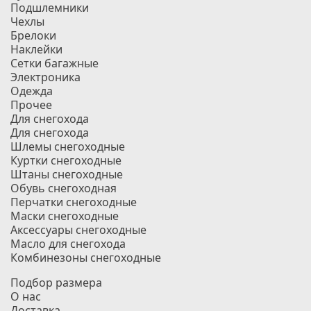
Подшлемники
Чехлы
Брелоки
Наклейки
Сетки багажные
Электроника
Одежда
Прочее
Для снегохода
Для снегохода
Шлемы снегоходные
Куртки снегоходные
Штаны снегоходные
Обувь снегоходная
Перчатки снегоходные
Маски снегоходные
Аксессуары снегоходные
Масло для снегохода
Комбинезоны снегоходные
Подбор размера
О нас
Доставка