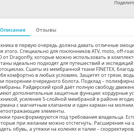
Поделит
Описание
Отзывы
ехника в первую очередь должна давать отличные эмоц
ля этого. Специально для поклонников ATV, moto, off-r
.0 от Dragonfly, которые можно использовать в комплект
таны идеально подходят для путешествий и экспедиций 
отоциклах. Сшиты из мембранной ткани FINETEX, благод
ебя комфортно в любых условиях. Защитят от грязи, воды
ри покорении очередного болота. Подклад – полиэфирна
ембраны. Райдерский крой даёт полную свободу движен
меют дополнительные защитные функции: кордурные уси
ехникой, усиления 5-слойной мембраной в районе ягоди
армана с магнитным клапаном и один карман на молнии
ветоотражающие элементы.
рюки трансформируются под требования владельца. Ест
оторые при желании можно отстегнуть. Расширения на 
адеть обувь, а утяжки на коленях и талии – скорректиро