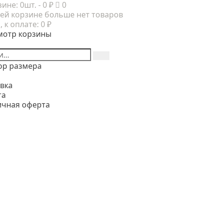
зине:
0шт.
- 0 ₽
0
ей корзине больше нет товаров
, к оплате:
0 ₽
мотр корзины
ор размера
вка
та
ичная оферта