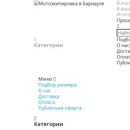
В кор
В ваш
Итого
Прос
Подб
Категории
О нас
Доста
Опла
Публ
Меню
Подбор размера
О нас
Доставка
Оплата
Публичная оферта
Категории