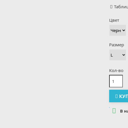
Табли
Цвет
Размер
Кол-во
КУ

В н