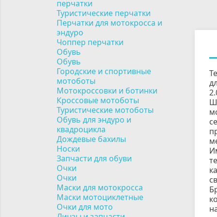
перчатки
Туристические перчатки
Перчатки для мотокросса и
эндуро
Чоппер перчатки
Обувь
Обувь
Городские и спортивные
Т
мотоботы
д
Мотокроссовки и ботинки
2
Кроссовые мотоботы
Ш
Туристические мотоботы
м
Обувь для эндуро и
с
квадроцикла
п
Дождевые бахилы
м
Носки
И
Запчасти для обуви
т
Очки
к
Очки
с
Маски для мотокросса
Б
Маски мотоциклетные
к
Очки для мото
н
Линзы и запчасти