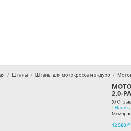
ая
Штаны
Штаны для мотокросса и эндуро
Мотош
МОТО
2,0-P
(0 Отзы
Написа
Мембран
12 500 ₽