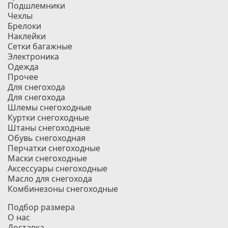
Подшлемники
Чехлы
Брелоки
Наклейки
Сетки багажные
Электроника
Одежда
Прочее
Для снегохода
Для снегохода
Шлемы снегоходные
Куртки снегоходные
Штаны снегоходные
Обувь снегоходная
Перчатки снегоходные
Маски снегоходные
Аксессуары снегоходные
Масло для снегохода
Комбинезоны снегоходные
Подбор размера
О нас
Доставка