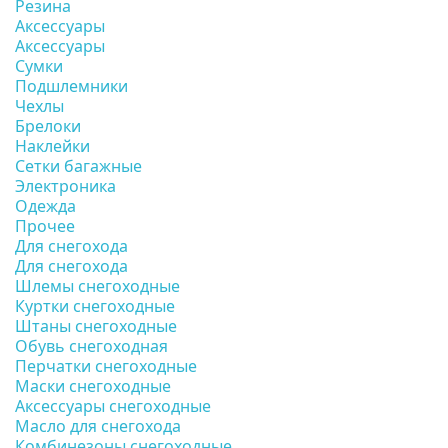
Резина
Аксессуары
Аксессуары
Сумки
Подшлемники
Чехлы
Брелоки
Наклейки
Сетки багажные
Электроника
Одежда
Прочее
Для снегохода
Для снегохода
Шлемы снегоходные
Куртки снегоходные
Штаны снегоходные
Обувь снегоходная
Перчатки снегоходные
Маски снегоходные
Аксессуары снегоходные
Масло для снегохода
Комбинезоны снегоходные