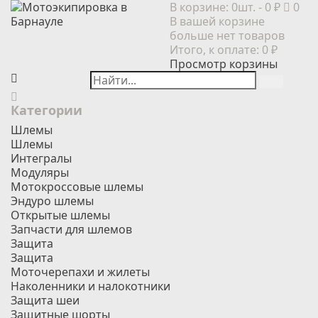
В корзине:
0шт.
- 0 ₽
0
В вашей корзине
больше нет товаров
Итого, к оплате:
0 ₽
Просмотр корзины
Категории
Шлемы
Шлемы
Интегралы
Модуляры
Мотокроссовые шлемы
Эндуро шлемы
Открытые шлемы
Запчасти для шлемов
Защита
Защита
Моточерепахи и жилеты
Наколенники и налокотники
Защита шеи
Защитные шорты