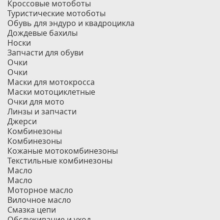
Кроссовые мотоботы
Туристические мотоботы
Обувь для эндуро и квадроцикла
Дождевые бахилы
Носки
Запчасти для обуви
Очки
Очки
Маски для мотокросса
Маски мотоциклетные
Очки для мото
Линзы и запчасти
Джерси
Комбинезоны
Комбинезоны
Кожаные мотокомбинезоны
Текстильные комбинезоны
Масло
Масло
Моторное масло
Вилочное масло
Смазка цепи
Обслуживание и уход