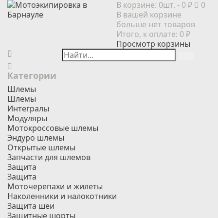
В корзине:
0шт.
- 0 ₽
0
В вашей корзине
больше нет товаров
Итого, к оплате:
0 ₽
Просмотр корзины
Категории
Шлемы
Шлемы
Интегралы
Модуляры
Мотокроссовые шлемы
Эндуро шлемы
Открытые шлемы
Запчасти для шлемов
Защита
Защита
Моточерепахи и жилеты
Наколенники и налокотники
Защита шеи
Защитные шорты