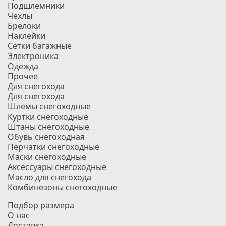
Подшлемники
Чехлы
Брелоки
Наклейки
Сетки багажные
Электроника
Одежда
Прочее
Для снегохода
Для снегохода
Шлемы снегоходные
Куртки снегоходные
Штаны снегоходные
Обувь снегоходная
Перчатки снегоходные
Маски снегоходные
Аксессуары снегоходные
Масло для снегохода
Комбинезоны снегоходные
Подбор размера
О нас
Доставка