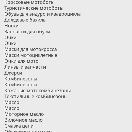
Кроссовые мотоботы
Туристические мотоботы
Обувь для эндуро и квадроцикла
Дождевые бахилы
Носки
Запчасти для обуви
Очки
Очки
Маски для мотокросса
Маски мотоциклетные
Очки для мото
Линзы и запчасти
Джерси
Комбинезоны
Комбинезоны
Кожаные мотокомбинезоны
Текстильные комбинезоны
Масло
Масло
Моторное масло
Вилочное масло
Смазка цепи
Обслуживание и уход