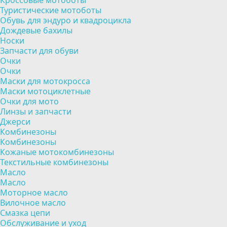
Кроссовые мотоботы
Туристические мотоботы
Обувь для эндуро и квадроцикла
Дождевые бахилы
Носки
Запчасти для обуви
Очки
Очки
Маски для мотокросса
Маски мотоциклетные
Очки для мото
Линзы и запчасти
Джерси
Комбинезоны
Комбинезоны
Кожаные мотокомбинезоны
Текстильные комбинезоны
Масло
Масло
Моторное масло
Вилочное масло
Смазка цепи
Обслуживание и уход