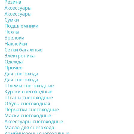
Резина
Аксессуары
Аксессуары
Сумки
Подшлемники
Чехлы
Брелоки
Наклейки
Сетки багажные
Электроника
Одежда
Прочее
Для снегохода
Для снегохода
Шлемы снегоходные
Куртки снегоходные
Штаны снегоходные
Обувь снегоходная
Перчатки снегоходные
Маски снегоходные
Аксессуары снегоходные
Масло для снегохода
Комбинезоны снегоходные