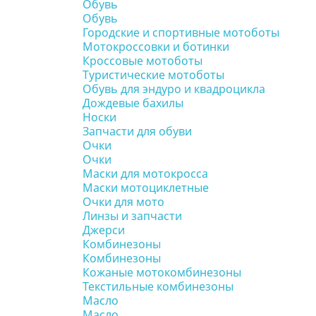
Обувь
Обувь
Городские и спортивные мотоботы
Мотокроссовки и ботинки
Кроссовые мотоботы
Туристические мотоботы
Обувь для эндуро и квадроцикла
Дождевые бахилы
Носки
Запчасти для обуви
Очки
Очки
Маски для мотокросса
Маски мотоциклетные
Очки для мото
Линзы и запчасти
Джерси
Комбинезоны
Комбинезоны
Кожаные мотокомбинезоны
Текстильные комбинезоны
Масло
Масло