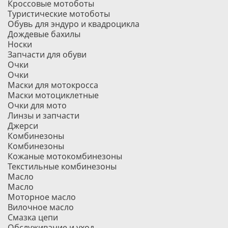
Кроссовые мотоботы
Туристические мотоботы
Обувь для эндуро и квадроцикла
Дождевые бахилы
Носки
Запчасти для обуви
Очки
Очки
Маски для мотокросса
Маски мотоциклетные
Очки для мото
Линзы и запчасти
Джерси
Комбинезоны
Комбинезоны
Кожаные мотокомбинезоны
Текстильные комбинезоны
Масло
Масло
Моторное масло
Вилочное масло
Смазка цепи
Обслуживание и уход