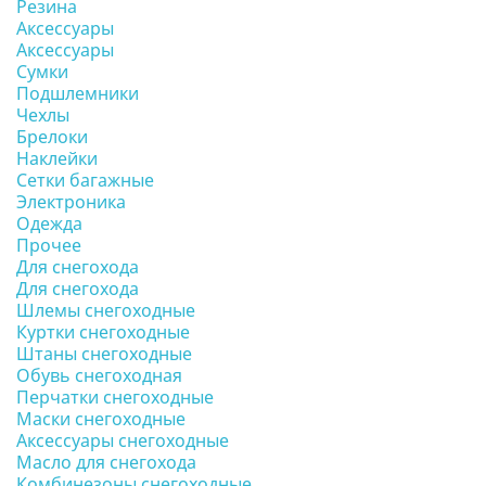
Резина
Аксессуары
Аксессуары
Сумки
Подшлемники
Чехлы
Брелоки
Наклейки
Сетки багажные
Электроника
Одежда
Прочее
Для снегохода
Для снегохода
Шлемы снегоходные
Куртки снегоходные
Штаны снегоходные
Обувь снегоходная
Перчатки снегоходные
Маски снегоходные
Аксессуары снегоходные
Масло для снегохода
Комбинезоны снегоходные