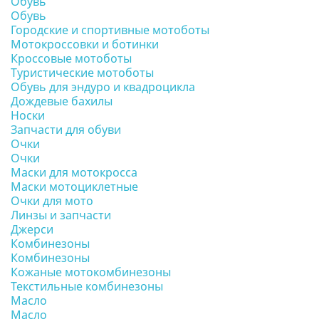
Обувь
Обувь
Городские и спортивные мотоботы
Мотокроссовки и ботинки
Кроссовые мотоботы
Туристические мотоботы
Обувь для эндуро и квадроцикла
Дождевые бахилы
Носки
Запчасти для обуви
Очки
Очки
Маски для мотокросса
Маски мотоциклетные
Очки для мото
Линзы и запчасти
Джерси
Комбинезоны
Комбинезоны
Кожаные мотокомбинезоны
Текстильные комбинезоны
Масло
Масло