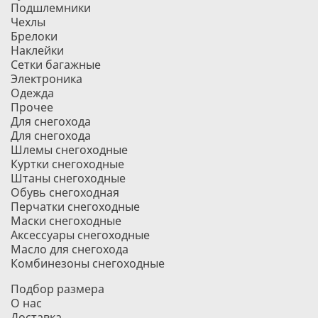
Подшлемники
Чехлы
Брелоки
Наклейки
Сетки багажные
Электроника
Одежда
Прочее
Для снегохода
Для снегохода
Шлемы снегоходные
Куртки снегоходные
Штаны снегоходные
Обувь снегоходная
Перчатки снегоходные
Маски снегоходные
Аксессуары снегоходные
Масло для снегохода
Комбинезоны снегоходные
Подбор размера
О нас
Доставка