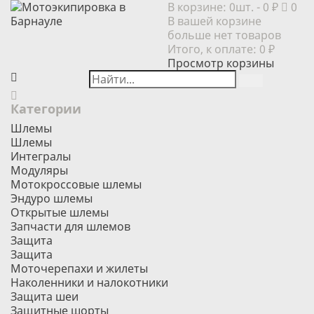
В корзине:
0шт.
- 0 ₽
0
В вашей корзине
больше нет товаров
Итого, к оплате:
0 ₽
Просмотр корзины
Категории
Шлемы
Шлемы
Интегралы
Модуляры
Мотокроссовые шлемы
Эндуро шлемы
Открытые шлемы
Запчасти для шлемов
Защита
Защита
Моточерепахи и жилеты
Наколенники и налокотники
Защита шеи
Защитные шорты