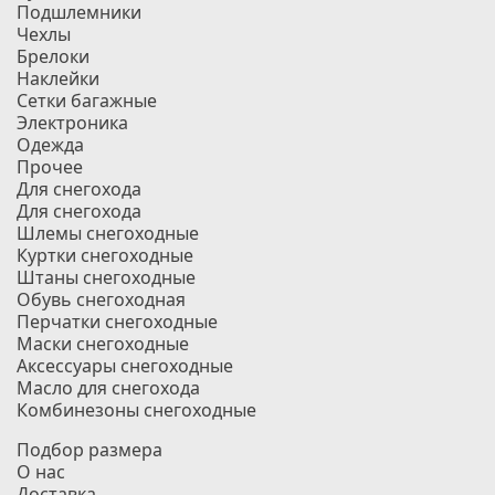
Подшлемники
Чехлы
Брелоки
Наклейки
Сетки багажные
Электроника
Одежда
Прочее
Для снегохода
Для снегохода
Шлемы снегоходные
Куртки снегоходные
Штаны снегоходные
Обувь снегоходная
Перчатки снегоходные
Маски снегоходные
Аксессуары снегоходные
Масло для снегохода
Комбинезоны снегоходные
Подбор размера
О нас
Доставка