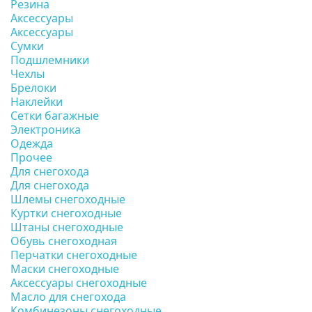
Резина
Аксессуары
Аксессуары
Сумки
Подшлемники
Чехлы
Брелоки
Наклейки
Сетки багажные
Электроника
Одежда
Прочее
Для снегохода
Для снегохода
Шлемы снегоходные
Куртки снегоходные
Штаны снегоходные
Обувь снегоходная
Перчатки снегоходные
Маски снегоходные
Аксессуары снегоходные
Масло для снегохода
Комбинезоны снегоходные