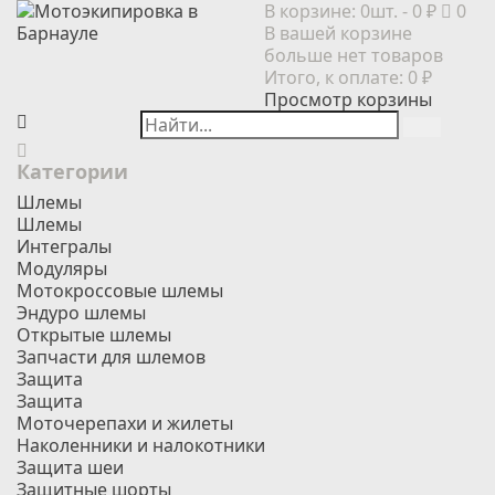
В корзине:
0шт.
- 0 ₽
0
В вашей корзине
больше нет товаров
Итого, к оплате:
0 ₽
Просмотр корзины
Категории
Шлемы
Шлемы
Интегралы
Модуляры
Мотокроссовые шлемы
Эндуро шлемы
Открытые шлемы
Запчасти для шлемов
Защита
Защита
Моточерепахи и жилеты
Наколенники и налокотники
Защита шеи
Защитные шорты