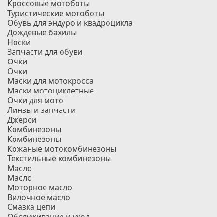
Кроссовые мотоботы
Туристические мотоботы
Обувь для эндуро и квадроцикла
Дождевые бахилы
Носки
Запчасти для обуви
Очки
Очки
Маски для мотокросса
Маски мотоциклетные
Очки для мото
Линзы и запчасти
Джерси
Комбинезоны
Комбинезоны
Кожаные мотокомбинезоны
Текстильные комбинезоны
Масло
Масло
Моторное масло
Вилочное масло
Смазка цепи
Обслуживание и уход