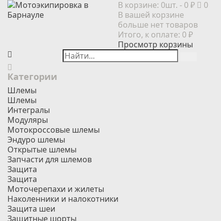
В корзине:
0шт.
- 0 ₽
0
В вашей корзине
больше нет товаров
Итого, к оплате:
0 ₽
Просмотр корзины
Категории
Шлемы
Шлемы
Интегралы
Модуляры
Мотокроссовые шлемы
Эндуро шлемы
Открытые шлемы
Запчасти для шлемов
Защита
Защита
Моточерепахи и жилеты
Наколенники и налокотники
Защита шеи
Защитные шорты