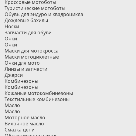
Кроссовые мотоботы
Туристические мотоботы
Обувь для эндуро и квадроцикла
Дождевые бахилы
Носки
Запчасти для обуви
Очки
Очки
Маски для мотокросса
Маски мотоциклетные
Очки для мото
Линзы и запчасти
Джерси
Комбинезоны
Комбинезоны
Кожаные мотокомбинезоны
Текстильные комбинезоны
Масло
Масло
Моторное масло
Вилочное масло
Смазка цепи
Обслуживание и уход