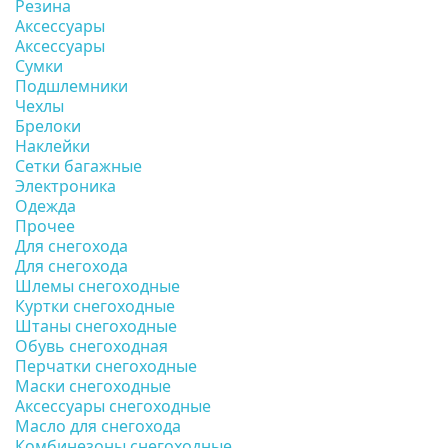
Резина
Аксессуары
Аксессуары
Сумки
Подшлемники
Чехлы
Брелоки
Наклейки
Сетки багажные
Электроника
Одежда
Прочее
Для снегохода
Для снегохода
Шлемы снегоходные
Куртки снегоходные
Штаны снегоходные
Обувь снегоходная
Перчатки снегоходные
Маски снегоходные
Аксессуары снегоходные
Масло для снегохода
Комбинезоны снегоходные