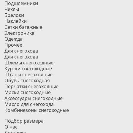
Подшлемники
Чехлы
Брелоки
Наклейки
Сетки багажные
Электроника
Одежда
Прочее
Для снегохода
Для снегохода
Шлемы снегоходные
Куртки снегоходные
Штаны снегоходные
Обувь снегоходная
Перчатки снегоходные
Маски снегоходные
Аксессуары снегоходные
Масло для снегохода
Комбинезоны снегоходные
Подбор размера
О нас
Доставка