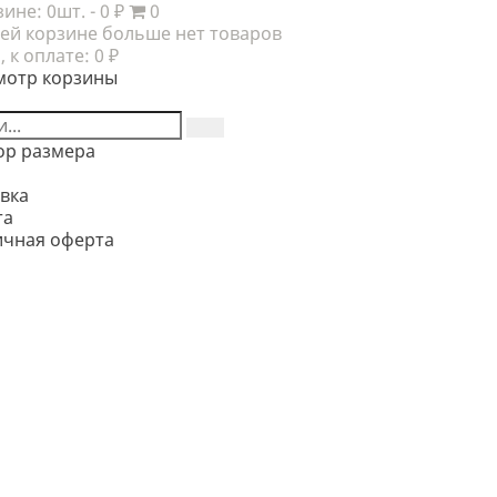
зине:
0шт.
- 0 ₽
0
ей корзине больше нет товаров
, к оплате:
0 ₽
мотр корзины
ор размера
вка
та
ичная оферта