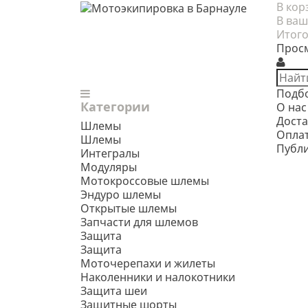
В кор
В ваш
Итого
Прос
Подб
Категории
О нас
Доста
Шлемы
Опла
Шлемы
Публ
Интегралы
Модуляры
Мотокроссовые шлемы
Эндуро шлемы
Открытые шлемы
Запчасти для шлемов
Защита
Защита
Моточерепахи и жилеты
Наколенники и налокотники
Защита шеи
Защитные шорты