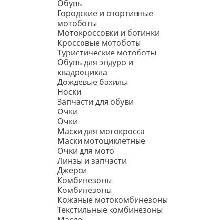
Обувь
Городские и спортивные
мотоботы
Мотокроссовки и ботинки
Кроссовые мотоботы
Туристические мотоботы
Обувь для эндуро и
квадроцикла
Дождевые бахилы
Носки
Запчасти для обуви
Очки
Очки
Маски для мотокросса
Маски мотоциклетные
Очки для мото
Линзы и запчасти
Джерси
Комбинезоны
Комбинезоны
Кожаные мотокомбинезоны
Текстильные комбинезоны
Масло