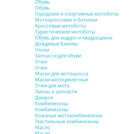
Обувь
Обувь
Городские и спортивные мотоботы
Мотокроссовки и ботинки
Кроссовые мотоботы
Туристические мотоботы
Обувь для эндуро и квадроцикла
Дождевые бахилы
Носки
Запчасти для обуви
Очки
Очки
Маски для мотокросса
Маски мотоциклетные
Очки для мото
Линзы и запчасти
Джерси
Комбинезоны
Комбинезоны
Кожаные мотокомбинезоны
Текстильные комбинезоны
Масло
Масло