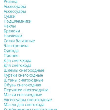
Резина
Аксессуары
Аксессуары
Сумки
Подшлемники
Чехлы
Брелоки
Наклейки
Сетки багажные
Электроника
Одежда
Прочее
Для снегохода
Для снегохода
Шлемы снегоходные
Куртки снегоходные
Штаны снегоходные
Обувь снегоходная
Перчатки снегоходные
Маски снегоходные
Аксессуары снегоходные
Масло для снегохода
Комбинезоны снегоходные