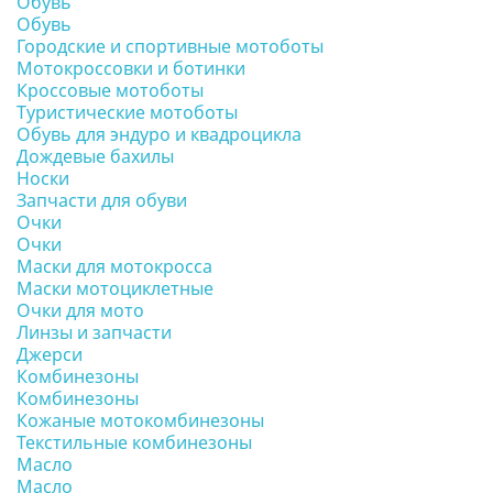
Обувь
Обувь
Городские и спортивные мотоботы
Мотокроссовки и ботинки
Кроссовые мотоботы
Туристические мотоботы
Обувь для эндуро и квадроцикла
Дождевые бахилы
Носки
Запчасти для обуви
Очки
Очки
Маски для мотокросса
Маски мотоциклетные
Очки для мото
Линзы и запчасти
Джерси
Комбинезоны
Комбинезоны
Кожаные мотокомбинезоны
Текстильные комбинезоны
Масло
Масло