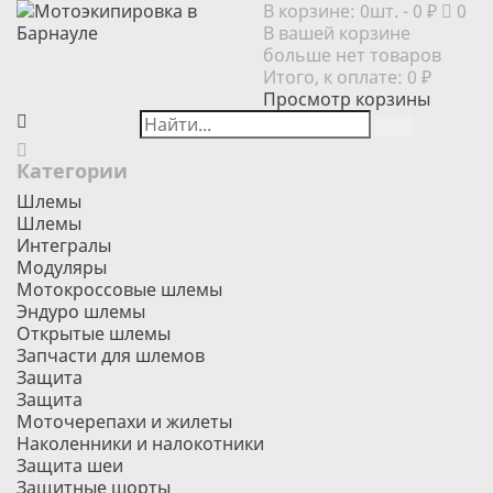
В корзине:
0шт.
- 0 ₽
0
В вашей корзине
больше нет товаров
Итого, к оплате:
0 ₽
Просмотр корзины
Категории
Шлемы
Шлемы
Интегралы
Модуляры
Мотокроссовые шлемы
Эндуро шлемы
Открытые шлемы
Запчасти для шлемов
Защита
Защита
Моточерепахи и жилеты
Наколенники и налокотники
Защита шеи
Защитные шорты