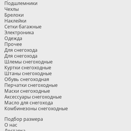
Подшлемники
Чехлы
Брелоки
Наклейки
Сетки багажные
Электроника
Одежда
Прочее
Для снегохода
Для снегохода
Шлемы снегоходные
Куртки снегоходные
Штаны снегоходные
Обувь снегоходная
Перчатки снегоходные
Маски снегоходные
Аксессуары снегоходные
Масло для снегохода
Комбинезоны снегоходные
Подбор размера
О нас
Доставка