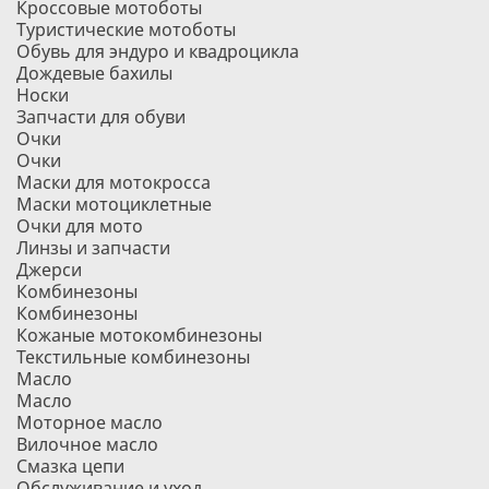
Кроссовые мотоботы
Туристические мотоботы
Обувь для эндуро и квадроцикла
Дождевые бахилы
Носки
Запчасти для обуви
Очки
Очки
Маски для мотокросса
Маски мотоциклетные
Очки для мото
Линзы и запчасти
Джерси
Комбинезоны
Комбинезоны
Кожаные мотокомбинезоны
Текстильные комбинезоны
Масло
Масло
Моторное масло
Вилочное масло
Смазка цепи
Обслуживание и уход