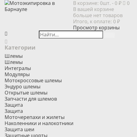
В корзине:
0шт.
- 0 ₽
0
В вашей корзине
больше нет товаров
Итого, к оплате:
0 ₽
Просмотр корзины
Категории
Шлемы
Шлемы
Интегралы
Модуляры
Мотокроссовые шлемы
Эндуро шлемы
Открытые шлемы
Запчасти для шлемов
Защита
Защита
Моточерепахи и жилеты
Наколенники и налокотники
Защита шеи
Защитные шорты