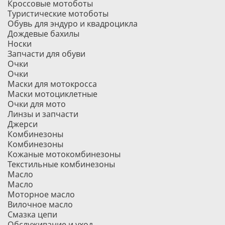
Кроссовые мотоботы
Туристические мотоботы
Обувь для эндуро и квадроцикла
Дождевые бахилы
Носки
Запчасти для обуви
Очки
Очки
Маски для мотокросса
Маски мотоциклетные
Очки для мото
Линзы и запчасти
Джерси
Комбинезоны
Комбинезоны
Кожаные мотокомбинезоны
Текстильные комбинезоны
Масло
Масло
Моторное масло
Вилочное масло
Смазка цепи
Обслуживание и уход