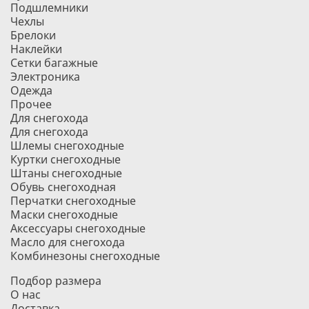
Подшлемники
Чехлы
Брелоки
Наклейки
Сетки багажные
Электроника
Одежда
Прочее
Для снегохода
Для снегохода
Шлемы снегоходные
Куртки снегоходные
Штаны снегоходные
Обувь снегоходная
Перчатки снегоходные
Маски снегоходные
Аксессуары снегоходные
Масло для снегохода
Комбинезоны снегоходные
Подбор размера
О нас
Доставка