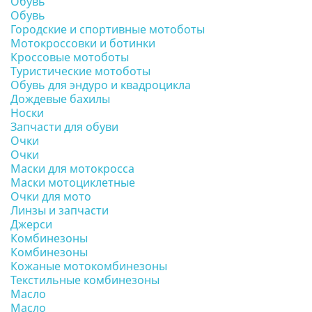
Обувь
Обувь
Городские и спортивные мотоботы
Мотокроссовки и ботинки
Кроссовые мотоботы
Туристические мотоботы
Обувь для эндуро и квадроцикла
Дождевые бахилы
Носки
Запчасти для обуви
Очки
Очки
Маски для мотокросса
Маски мотоциклетные
Очки для мото
Линзы и запчасти
Джерси
Комбинезоны
Комбинезоны
Кожаные мотокомбинезоны
Текстильные комбинезоны
Масло
Масло