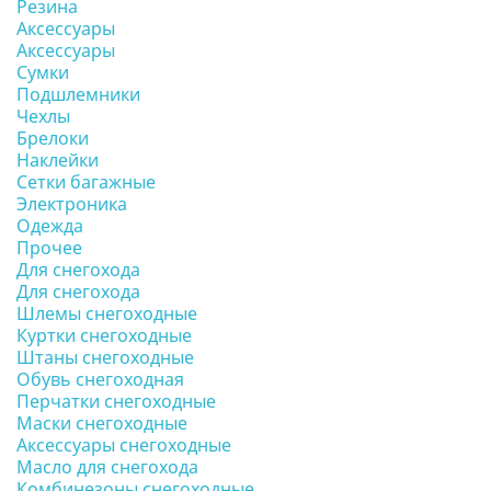
Резина
Аксессуары
Аксессуары
Сумки
Подшлемники
Чехлы
Брелоки
Наклейки
Сетки багажные
Электроника
Одежда
Прочее
Для снегохода
Для снегохода
Шлемы снегоходные
Куртки снегоходные
Штаны снегоходные
Обувь снегоходная
Перчатки снегоходные
Маски снегоходные
Аксессуары снегоходные
Масло для снегохода
Комбинезоны снегоходные