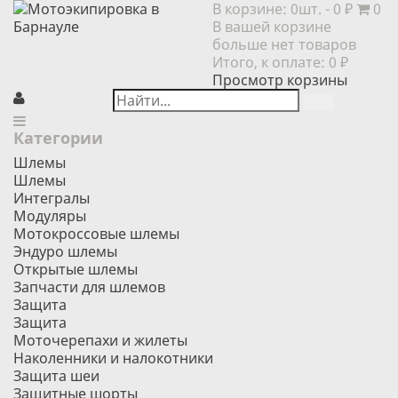
В корзине:
0шт.
- 0 ₽
0
В вашей корзине
больше нет товаров
Итого, к оплате:
0 ₽
Просмотр корзины
Категории
Шлемы
Шлемы
Интегралы
Модуляры
Мотокроссовые шлемы
Эндуро шлемы
Открытые шлемы
Запчасти для шлемов
Защита
Защита
Моточерепахи и жилеты
Наколенники и налокотники
Защита шеи
Защитные шорты