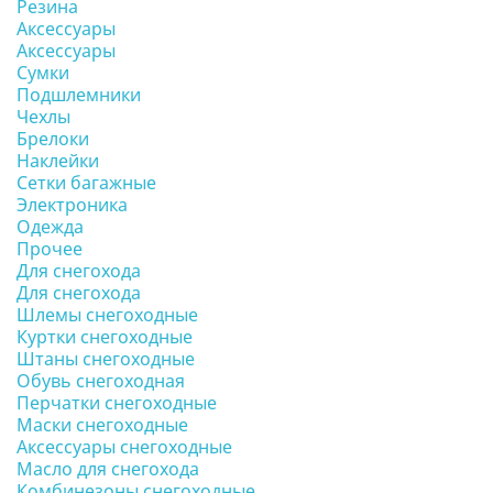
Резина
Аксессуары
Аксессуары
Сумки
Подшлемники
Чехлы
Брелоки
Наклейки
Сетки багажные
Электроника
Одежда
Прочее
Для снегохода
Для снегохода
Шлемы снегоходные
Куртки снегоходные
Штаны снегоходные
Обувь снегоходная
Перчатки снегоходные
Маски снегоходные
Аксессуары снегоходные
Масло для снегохода
Комбинезоны снегоходные