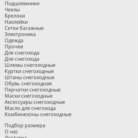
Подшлемники
Чехлы
Брелоки
Наклейки
Сетки багажные
Электроника
Одежда
Прочее
Для снегохода
Для снегохода
Шлемы снегоходные
Куртки снегоходные
Штаны снегоходные
Обувь снегоходная
Перчатки снегоходные
Маски снегоходные
Аксессуары снегоходные
Масло для снегохода
Комбинезоны снегоходные
Подбор размера
О нас
Доставка