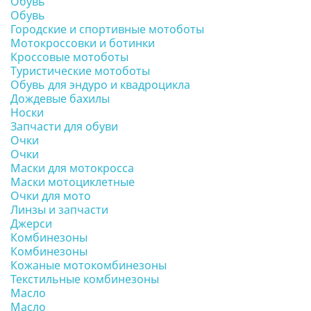
Обувь
Обувь
Городские и спортивные мотоботы
Мотокроссовки и ботинки
Кроссовые мотоботы
Туристические мотоботы
Обувь для эндуро и квадроцикла
Дождевые бахилы
Носки
Запчасти для обуви
Очки
Очки
Маски для мотокросса
Маски мотоциклетные
Очки для мото
Линзы и запчасти
Джерси
Комбинезоны
Комбинезоны
Кожаные мотокомбинезоны
Текстильные комбинезоны
Масло
Масло