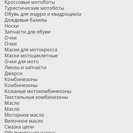
Кроссовые мотоботы
Туристические мотоботы
Обувь для эндуро и квадроцикла
Дождевые бахилы
Носки
Запчасти для обуви
Очки
Очки
Маски для мотокросса
Маски мотоциклетные
Очки для мото
Линзы и запчасти
Джерси
Комбинезоны
Комбинезоны
Кожаные мотокомбинезоны
Текстильные комбинезоны
Масло
Масло
Моторное масло
Вилочное масло
Смазка цепи
Обслуживание и уход