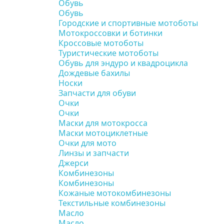
Обувь
Обувь
Городские и спортивные мотоботы
Мотокроссовки и ботинки
Кроссовые мотоботы
Туристические мотоботы
Обувь для эндуро и квадроцикла
Дождевые бахилы
Носки
Запчасти для обуви
Очки
Очки
Маски для мотокросса
Маски мотоциклетные
Очки для мото
Линзы и запчасти
Джерси
Комбинезоны
Комбинезоны
Кожаные мотокомбинезоны
Текстильные комбинезоны
Масло
Масло