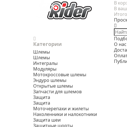
В кор
В ваш
Итого
Прос
Подб
Категории
О нас
Доста
Шлемы
Опла
Шлемы
Публ
Интегралы
Модуляры
Мотокроссовые шлемы
Эндуро шлемы
Открытые шлемы
Запчасти для шлемов
Защита
Защита
Моточерепахи и жилеты
Наколенники и налокотники
Защита шеи
Защитные шорты