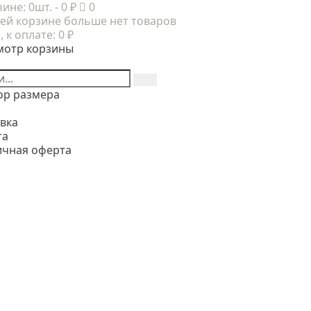
зине:
0шт.
- 0 ₽
0
ей корзине больше нет товаров
, к оплате:
0 ₽
мотр корзины
ор размера
вка
та
ичная оферта