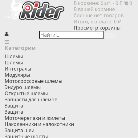
В корзине:
0шт.
- 0 ₽
0
В вашей корзине
больше нет товаров
Итого, к оплате:
0 ₽
Просмотр корзины
Категории
Шлемы
Шлемы
Интегралы
Модуляры
Мотокроссовые шлемы
Эндуро шлемы
Открытые шлемы
Запчасти для шлемов
Защита
Защита
Моточерепахи и жилеты
Наколенники и налокотники
Защита шеи
Защитные шорты