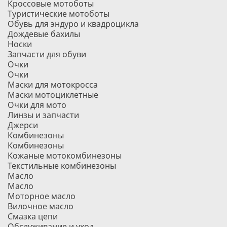
Кроссовые мотоботы
Туристические мотоботы
Обувь для эндуро и квадроцикла
Дождевые бахилы
Носки
Запчасти для обуви
Очки
Очки
Маски для мотокросса
Маски мотоциклетные
Очки для мото
Линзы и запчасти
Джерси
Комбинезоны
Комбинезоны
Кожаные мотокомбинезоны
Текстильные комбинезоны
Масло
Масло
Моторное масло
Вилочное масло
Смазка цепи
Обслуживание и уход