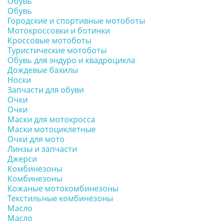
Обувь
Обувь
Городские и спортивные мотоботы
Мотокроссовки и ботинки
Кроссовые мотоботы
Туристические мотоботы
Обувь для эндуро и квадроцикла
Дождевые бахилы
Носки
Запчасти для обуви
Очки
Очки
Маски для мотокросса
Маски мотоциклетные
Очки для мото
Линзы и запчасти
Джерси
Комбинезоны
Комбинезоны
Кожаные мотокомбинезоны
Текстильные комбинезоны
Масло
Масло