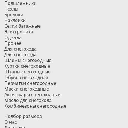
Подшлемники
Чехлы
Брелоки
Наклейки
Сетки багажные
Электроника
Одежда
Прочее
Для снегохода
Для снегохода
Шлемы снегоходные
Куртки снегоходные
Штаны снегоходные
Обувь снегоходная
Перчатки снегоходные
Маски снегоходные
Аксессуары снегоходные
Масло для снегохода
Комбинезоны снегоходные
Подбор размера
О нас
Доставка