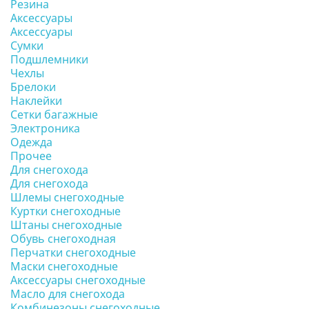
Резина
Аксессуары
Аксессуары
Сумки
Подшлемники
Чехлы
Брелоки
Наклейки
Сетки багажные
Электроника
Одежда
Прочее
Для снегохода
Для снегохода
Шлемы снегоходные
Куртки снегоходные
Штаны снегоходные
Обувь снегоходная
Перчатки снегоходные
Маски снегоходные
Аксессуары снегоходные
Масло для снегохода
Комбинезоны снегоходные