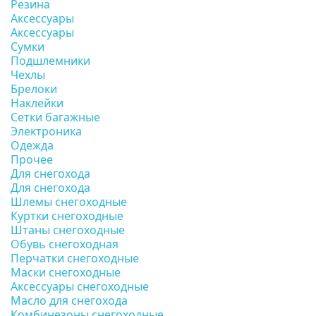
Резина
Аксессуары
Аксессуары
Сумки
Подшлемники
Чехлы
Брелоки
Наклейки
Сетки багажные
Электроника
Одежда
Прочее
Для снегохода
Для снегохода
Шлемы снегоходные
Куртки снегоходные
Штаны снегоходные
Обувь снегоходная
Перчатки снегоходные
Маски снегоходные
Аксессуары снегоходные
Масло для снегохода
Комбинезоны снегоходные