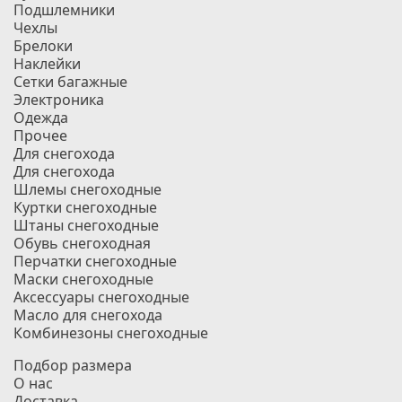
Подшлемники
Чехлы
Брелоки
Наклейки
Сетки багажные
Электроника
Одежда
Прочее
Для снегохода
Для снегохода
Шлемы снегоходные
Куртки снегоходные
Штаны снегоходные
Обувь снегоходная
Перчатки снегоходные
Маски снегоходные
Аксессуары снегоходные
Масло для снегохода
Комбинезоны снегоходные
Подбор размера
О нас
Доставка