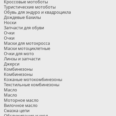
Кроссовые мотоботы
Туристические мотоботы
Обувь для эндуро и квадроцикла
Дождевые бахилы
Носки
Запчасти для обуви
Очки
Очки
Маски для мотокросса
Маски мотоциклетные
Очки для мото
Линзы и запчасти
Джерси
Комбинезоны
Комбинезоны
Кожаные мотокомбинезоны
Текстильные комбинезоны
Масло
Масло
Моторное масло
Вилочное масло
Смазка цепи
Обслуживание и уход