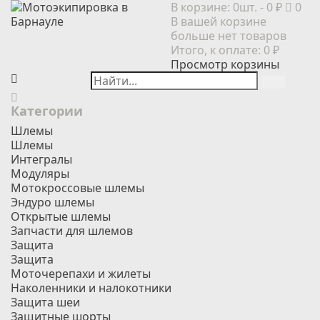
В корзине:
0шт.
- 0 ₽
0
В вашей корзине
больше нет товаров
Итого, к оплате:
0 ₽
Просмотр корзины
Категории
Шлемы
Шлемы
Интегралы
Модуляры
Мотокроссовые шлемы
Эндуро шлемы
Открытые шлемы
Запчасти для шлемов
Защита
Защита
Моточерепахи и жилеты
Наколенники и налокотники
Защита шеи
Защитные шорты