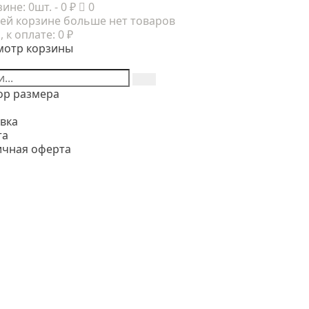
зине:
0шт.
- 0 ₽
0
ей корзине больше нет товаров
, к оплате:
0 ₽
мотр корзины
ор размера
вка
та
ичная оферта