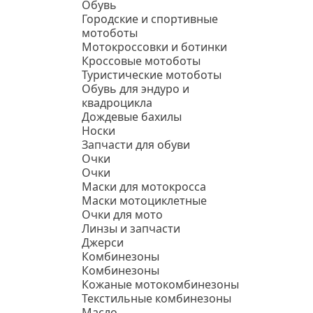
Обувь
Городские и спортивные
мотоботы
Мотокроссовки и ботинки
Кроссовые мотоботы
Туристические мотоботы
Обувь для эндуро и
квадроцикла
Дождевые бахилы
Носки
Запчасти для обуви
Очки
Очки
Маски для мотокросса
Маски мотоциклетные
Очки для мото
Линзы и запчасти
Джерси
Комбинезоны
Комбинезоны
Кожаные мотокомбинезоны
Текстильные комбинезоны
Масло