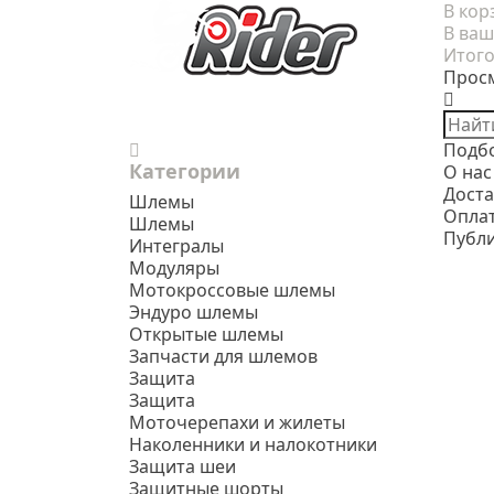
В кор
В ваш
Итого
Прос
Подб
Категории
О нас
Доста
Шлемы
Опла
Шлемы
Публ
Интегралы
Модуляры
Мотокроссовые шлемы
Эндуро шлемы
Открытые шлемы
Запчасти для шлемов
Защита
Защита
Моточерепахи и жилеты
Наколенники и налокотники
Защита шеи
Защитные шорты