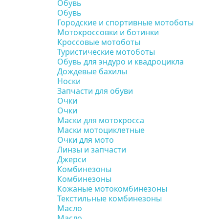
Обувь
Обувь
Городские и спортивные мотоботы
Мотокроссовки и ботинки
Кроссовые мотоботы
Туристические мотоботы
Обувь для эндуро и квадроцикла
Дождевые бахилы
Носки
Запчасти для обуви
Очки
Очки
Маски для мотокросса
Маски мотоциклетные
Очки для мото
Линзы и запчасти
Джерси
Комбинезоны
Комбинезоны
Кожаные мотокомбинезоны
Текстильные комбинезоны
Масло
Масло