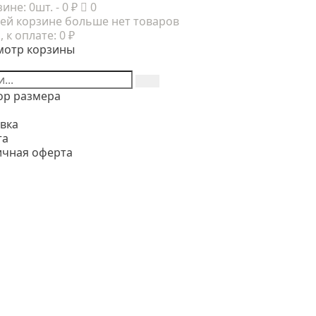
зине:
0шт.
- 0 ₽
0
ей корзине больше нет товаров
, к оплате:
0 ₽
мотр корзины
ор размера
вка
та
ичная оферта