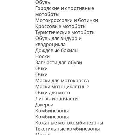
Обувь
Городские и спортивные
мотоботы
Мотокроссовки и ботинки
Кроссовые мотоботы
Туристические мотоботы
Обувь для эндуро и
квадроцикла
Дождевые бахилы
Носки
Запчасти для обуви
Очки
Очки
Маски для мотокросса
Маски мотоциклетные
Очки для мото
Линзы и запчасти
Джерси
Комбинезоны
Комбинезоны
Кожаные мотокомбинезоны
Текстильные комбинезоны
Масло