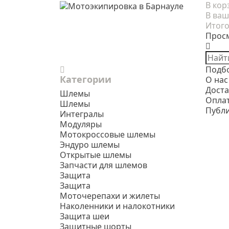
В кор
В ваш
Итого
Прос
Подб
Категории
О нас
Доста
Шлемы
Опла
Шлемы
Публ
Интегралы
Модуляры
Мотокроссовые шлемы
Эндуро шлемы
Открытые шлемы
Запчасти для шлемов
Защита
Защита
Моточерепахи и жилеты
Наколенники и налокотники
Защита шеи
Защитные шорты