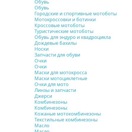
Обувь
Обувь
Городские и спортивные мотоботы
Мотокроссовки и ботинки
Кроссовые мотоботы
Туристические мотоботы
Обувь для эндуро и квадроцикла
Дождевые бахилы
Носки
Запчасти для обуви
Очки
Очки
Маски для мотокросса
Маски мотоциклетные
Очки для мото
Линзы и запчасти
Джерси
Комбинезоны
Комбинезоны
Кожаные мотокомбинезоны
Текстильные комбинезоны
Масло
Масло