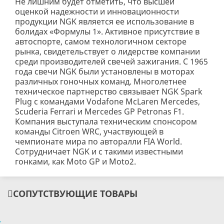
Не лишним будет отметить, что высшей
оценкой надежности и инновационности
продукции NGK является ее использование в
болидах «Формулы 1». Активное присутствие в
автоспорте, самом технологичном секторе
рынка, свидетельствует о лидерстве компании
среди производителей свечей зажигания. С 1965
года свечи NGK были установлены в моторах
различных гоночных команд. Многолетнее
техническое партнерство связывает NGK Spark
Plug с командами Vodafone McLaren Mercedes,
Scuderia Ferrari и Mercedes GP Petronas F1.
Компания выступала техническим спонсором
команды Citroen WRC, участвующей в
чемпионате мира по авторалли FIA World.
Сотрудничает NGK и с такими известными
гонками, как Moto GP и Moto2.
СОПУТСТВУЮЩИЕ ТОВАРЫ