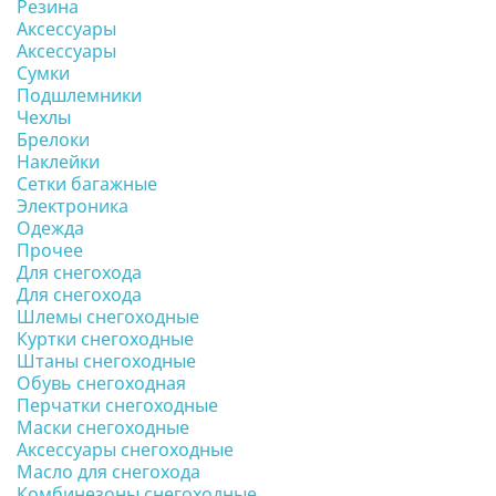
Резина
Аксессуары
Аксессуары
Сумки
Подшлемники
Чехлы
Брелоки
Наклейки
Сетки багажные
Электроника
Одежда
Прочее
Для снегохода
Для снегохода
Шлемы снегоходные
Куртки снегоходные
Штаны снегоходные
Обувь снегоходная
Перчатки снегоходные
Маски снегоходные
Аксессуары снегоходные
Масло для снегохода
Комбинезоны снегоходные