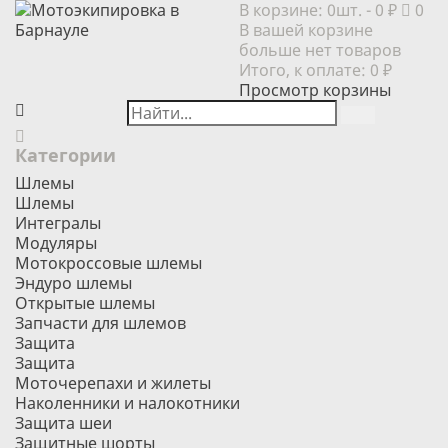
В корзине:
0шт.
- 0 ₽
0
В вашей корзине
больше нет товаров
Итого, к оплате:
0 ₽
Просмотр корзины
Категории
Шлемы
Шлемы
Интегралы
Модуляры
Мотокроссовые шлемы
Эндуро шлемы
Открытые шлемы
Запчасти для шлемов
Защита
Защита
Моточерепахи и жилеты
Наколенники и налокотники
Защита шеи
Защитные шорты