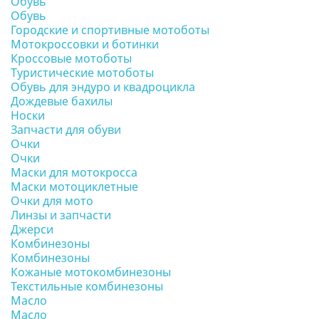
Обувь
Обувь
Городские и спортивные мотоботы
Мотокроссовки и ботинки
Кроссовые мотоботы
Туристические мотоботы
Обувь для эндуро и квадроцикла
Дождевые бахилы
Носки
Запчасти для обуви
Очки
Очки
Маски для мотокросса
Маски мотоциклетные
Очки для мото
Линзы и запчасти
Джерси
Комбинезоны
Комбинезоны
Кожаные мотокомбинезоны
Текстильные комбинезоны
Масло
Масло