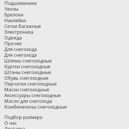
Подшлемники
Чехлы
Брелоки
Наклейки
Сетки багажные
Электроника
Одежда
Прочее
Для снегохода
Для снегохода
Шлемы снегоходные
Куртки снегоходные
Штаны снегоходные
Обувь снегоходная
Перчатки снегоходные
Маски снегоходные
Аксессуары снегоходные
Масло для снегохода
Комбинезоны снегоходные
Подбор размера
О нас
Доставка