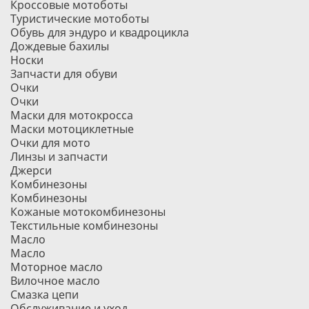
Кроссовые мотоботы
Туристические мотоботы
Обувь для эндуро и квадроцикла
Дождевые бахилы
Носки
Запчасти для обуви
Очки
Очки
Маски для мотокросса
Маски мотоциклетные
Очки для мото
Линзы и запчасти
Джерси
Комбинезоны
Комбинезоны
Кожаные мотокомбинезоны
Текстильные комбинезоны
Масло
Масло
Моторное масло
Вилочное масло
Смазка цепи
Обслуживание и уход