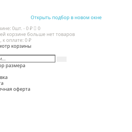
Открыть подбор в новом окне
зине:
0шт.
- 0 ₽
0
ей корзине больше нет товаров
, к оплате:
0 ₽
мотр корзины
ор размера
вка
та
ичная оферта