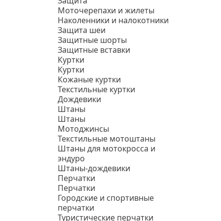
Защита
Моточерепахи и жилеты
Наколенники и налокотники
Защита шеи
Защитные шорты
Защитные вставки
Куртки
Куртки
Кожаные куртки
Текстильные куртки
Дождевики
Штаны
Штаны
Мотоджинсы
Текстильные мотоштаны
Штаны для мотокросса и
эндуро
Штаны-дождевики
Перчатки
Перчатки
Городские и спортивные
перчатки
Туристические перчатки