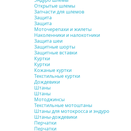
Эндуро шлемы
Открытые шлемы
Запчасти для шлемов
Защита
Защита
Моточерепахи и жилеты
Наколенники и налокотники
Защита шеи
Защитные шорты
Защитные вставки
Куртки
Куртки
Кожаные куртки
Текстильные куртки
Дождевики
Штаны
Штаны
Мотоджинсы
Текстильные мотоштаны
Штаны для мотокросса и эндуро
Штаны-дождевики
Перчатки
Перчатки