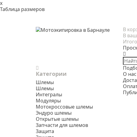
x
Таблица размеров
В кор
В ваш
Итого
Прос
Подб
Категории
О нас
Доста
Шлемы
Опла
Шлемы
Публ
Интегралы
Модуляры
Мотокроссовые шлемы
Эндуро шлемы
Открытые шлемы
Запчасти для шлемов
Защита