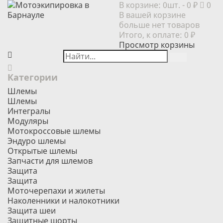
В корзине:
0шт.
- 0 ₽
0
В вашей корзине
больше нет товаров
Итого, к оплате:
0 ₽
Просмотр корзины
Категории
Шлемы
Шлемы
Интегралы
Модуляры
Мотокроссовые шлемы
Эндуро шлемы
Открытые шлемы
Запчасти для шлемов
Защита
Защита
Моточерепахи и жилеты
Наколенники и налокотники
Защита шеи
Защитные шорты