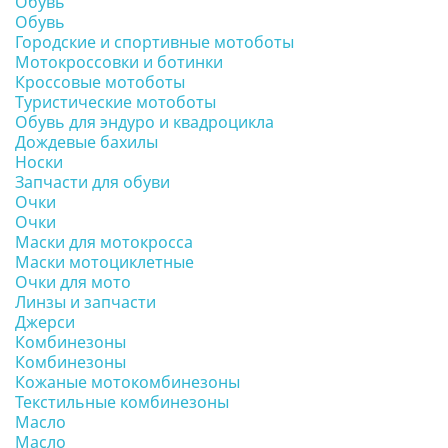
Обувь
Обувь
Городские и спортивные мотоботы
Мотокроссовки и ботинки
Кроссовые мотоботы
Туристические мотоботы
Обувь для эндуро и квадроцикла
Дождевые бахилы
Носки
Запчасти для обуви
Очки
Очки
Маски для мотокросса
Маски мотоциклетные
Очки для мото
Линзы и запчасти
Джерси
Комбинезоны
Комбинезоны
Кожаные мотокомбинезоны
Текстильные комбинезоны
Масло
Масло