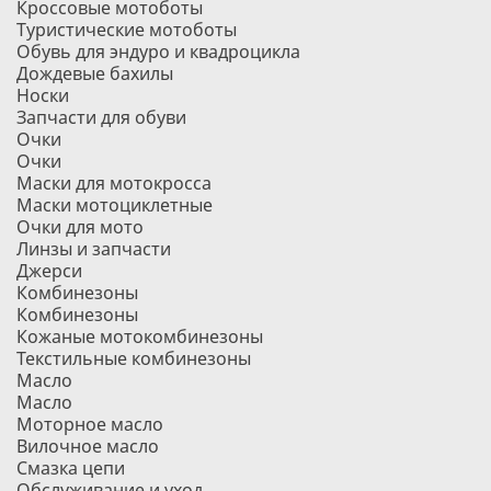
Кроссовые мотоботы
Туристические мотоботы
Обувь для эндуро и квадроцикла
Дождевые бахилы
Носки
Запчасти для обуви
Очки
Очки
Маски для мотокросса
Маски мотоциклетные
Очки для мото
Линзы и запчасти
Джерси
Комбинезоны
Комбинезоны
Кожаные мотокомбинезоны
Текстильные комбинезоны
Масло
Масло
Моторное масло
Вилочное масло
Смазка цепи
Обслуживание и уход