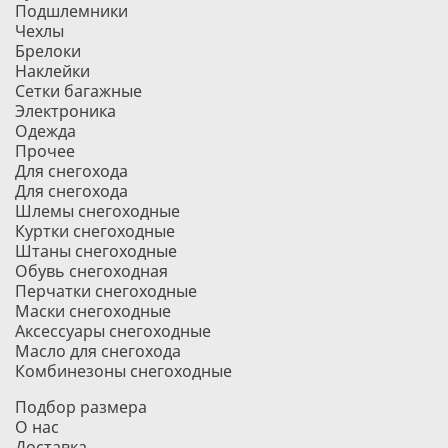
Подшлемники
Чехлы
Брелоки
Наклейки
Сетки багажные
Электроника
Одежда
Прочее
Для снегохода
Для снегохода
Шлемы снегоходные
Куртки снегоходные
Штаны снегоходные
Обувь снегоходная
Перчатки снегоходные
Маски снегоходные
Аксессуары снегоходные
Масло для снегохода
Комбинезоны снегоходные
Подбор размера
О нас
Доставка