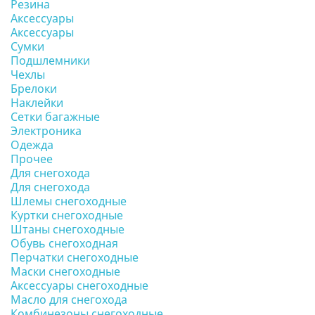
Резина
Аксессуары
Аксессуары
Сумки
Подшлемники
Чехлы
Брелоки
Наклейки
Сетки багажные
Электроника
Одежда
Прочее
Для снегохода
Для снегохода
Шлемы снегоходные
Куртки снегоходные
Штаны снегоходные
Обувь снегоходная
Перчатки снегоходные
Маски снегоходные
Аксессуары снегоходные
Масло для снегохода
Комбинезоны снегоходные