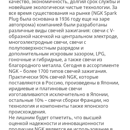
качество, экономичность, долгий срок службы и
новейшие экологически чистые технологии. За
все время существования на рынке (NGK Spark
Plug была основана в 1936 году еще на заре
автопрома) компанией были разработаны
различные виды свечей зажигания: свечи с V-
образной насечкой на центральном электроде,
многоэлектродные свечи, свечи с
полуповерхностным разрядом и
дополнительным искровым зазором, LPG,
гоночные и гибридные, а также свечи из
благородного металла. Сегодня в ассортименте
NGK – более 1700 типов свечей зажигания.
Практически 90% свечей NGK, которые
поставляются в Россию, произведены в Японии,
иридиевые и платиновые свечи
изготавливаются исключительно в Японии,
остальные 10% – свечи сборки Франции, но
технология и компоненты также японского
происхождения.
Не лишним будет отметить, что высшей
оценкой надежности и инновационности
продукции NGK является ее использование в