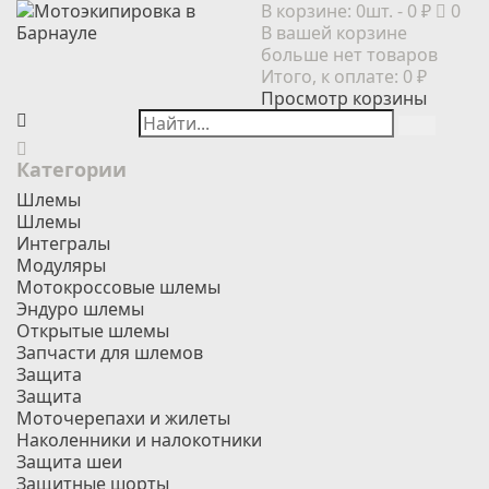
В корзине:
0шт.
- 0 ₽
0
В вашей корзине
больше нет товаров
Итого, к оплате:
0 ₽
Просмотр корзины
Категории
Шлемы
Шлемы
Интегралы
Модуляры
Мотокроссовые шлемы
Эндуро шлемы
Открытые шлемы
Запчасти для шлемов
Защита
Защита
Моточерепахи и жилеты
Наколенники и налокотники
Защита шеи
Защитные шорты