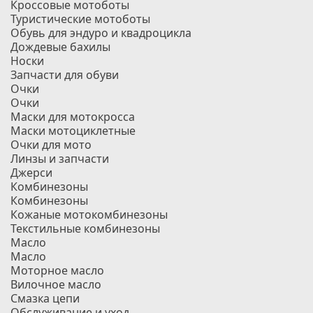
Кроссовые мотоботы
Туристические мотоботы
Обувь для эндуро и квадроцикла
Дождевые бахилы
Носки
Запчасти для обуви
Очки
Очки
Маски для мотокросса
Маски мотоциклетные
Очки для мото
Линзы и запчасти
Джерси
Комбинезоны
Комбинезоны
Кожаные мотокомбинезоны
Текстильные комбинезоны
Масло
Масло
Моторное масло
Вилочное масло
Смазка цепи
Обслуживание и уход