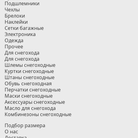
Подшлемники
Чехлы
Брелоки
Наклейки
Сетки багажные
Электроника
Одежда
Прочее
Для снегохода
Для снегохода
Шлемы снегоходные
Куртки снегоходные
Штаны снегоходные
Обувь снегоходная
Перчатки снегоходные
Маски снегоходные
Аксессуары снегоходные
Масло для снегохода
Комбинезоны снегоходные
Подбор размера
О нас
Доставка