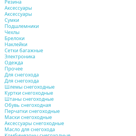
Резина
Аксессуары
Аксессуары
Сумки
Подшлемники
Чехлы
Брелоки
Наклейки
Сетки багажные
Электроника
Одежда
Прочее
Для снегохода
Для снегохода
Шлемы снегоходные
Куртки снегоходные
Штаны снегоходные
Обувь снегоходная
Перчатки снегоходные
Маски снегоходные
Аксессуары снегоходные
Масло для снегохода
Комбинезоны снегоходные