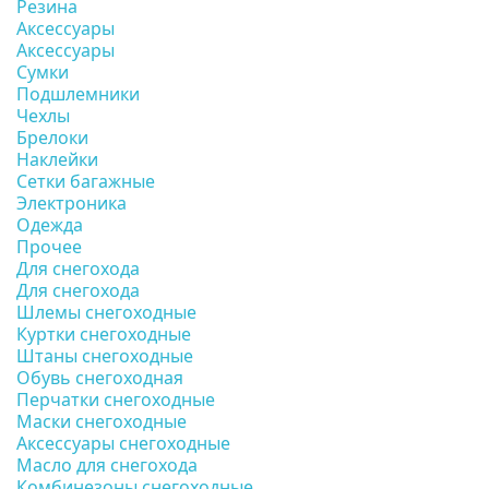
Резина
Аксессуары
Аксессуары
Сумки
Подшлемники
Чехлы
Брелоки
Наклейки
Сетки багажные
Электроника
Одежда
Прочее
Для снегохода
Для снегохода
Шлемы снегоходные
Куртки снегоходные
Штаны снегоходные
Обувь снегоходная
Перчатки снегоходные
Маски снегоходные
Аксессуары снегоходные
Масло для снегохода
Комбинезоны снегоходные