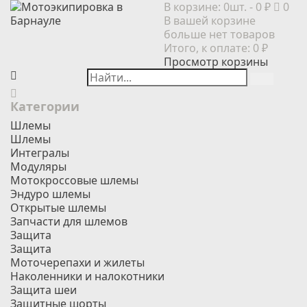
В корзине:
0шт.
- 0 ₽
0
В вашей корзине
больше нет товаров
Итого, к оплате:
0 ₽
Просмотр корзины
Категории
Шлемы
Шлемы
Интегралы
Модуляры
Мотокроссовые шлемы
Эндуро шлемы
Открытые шлемы
Запчасти для шлемов
Защита
Защита
Моточерепахи и жилеты
Наколенники и налокотники
Защита шеи
Защитные шорты