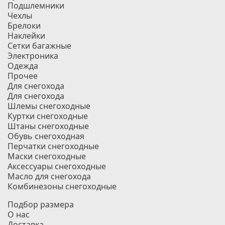
Подшлемники
Чехлы
Брелоки
Наклейки
Сетки багажные
Электроника
Одежда
Прочее
Для снегохода
Для снегохода
Шлемы снегоходные
Куртки снегоходные
Штаны снегоходные
Обувь снегоходная
Перчатки снегоходные
Маски снегоходные
Аксессуары снегоходные
Масло для снегохода
Комбинезоны снегоходные
Подбор размера
О нас
Доставка