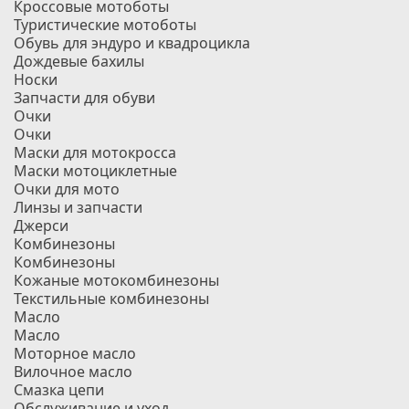
Кроссовые мотоботы
Туристические мотоботы
Обувь для эндуро и квадроцикла
Дождевые бахилы
Носки
Запчасти для обуви
Очки
Очки
Маски для мотокросса
Маски мотоциклетные
Очки для мото
Линзы и запчасти
Джерси
Комбинезоны
Комбинезоны
Кожаные мотокомбинезоны
Текстильные комбинезоны
Масло
Масло
Моторное масло
Вилочное масло
Смазка цепи
Обслуживание и уход