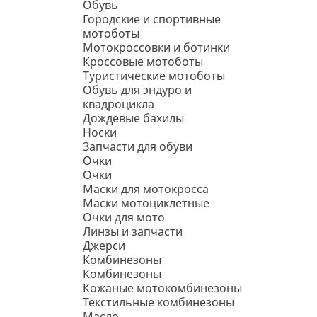
Обувь
Городские и спортивные
мотоботы
Мотокроссовки и ботинки
Кроссовые мотоботы
Туристические мотоботы
Обувь для эндуро и
квадроцикла
Дождевые бахилы
Носки
Запчасти для обуви
Очки
Очки
Маски для мотокросса
Маски мотоциклетные
Очки для мото
Линзы и запчасти
Джерси
Комбинезоны
Комбинезоны
Кожаные мотокомбинезоны
Текстильные комбинезоны
Масло