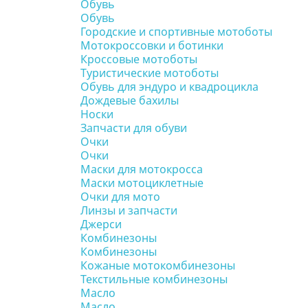
Обувь
Обувь
Городские и спортивные мотоботы
Мотокроссовки и ботинки
Кроссовые мотоботы
Туристические мотоботы
Обувь для эндуро и квадроцикла
Дождевые бахилы
Носки
Запчасти для обуви
Очки
Очки
Маски для мотокросса
Маски мотоциклетные
Очки для мото
Линзы и запчасти
Джерси
Комбинезоны
Комбинезоны
Кожаные мотокомбинезоны
Текстильные комбинезоны
Масло
Масло