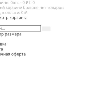
зине:
0шт.
- 0 ₽
0
ей корзине больше нет товаров
, к оплате:
0 ₽
мотр корзины
ор размера
вка
та
ичная оферта