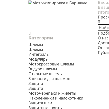
В кор
В ваш
Итого
Прос
Подб
Категории
О нас
Доста
Шлемы
Опла
Шлемы
Публ
Интегралы
Модуляры
Мотокроссовые шлемы
Эндуро шлемы
Открытые шлемы
Запчасти для шлемов
Защита
Защита
Моточерепахи и жилеты
Наколенники и налокотники
Защита шеи
Защитные шорты