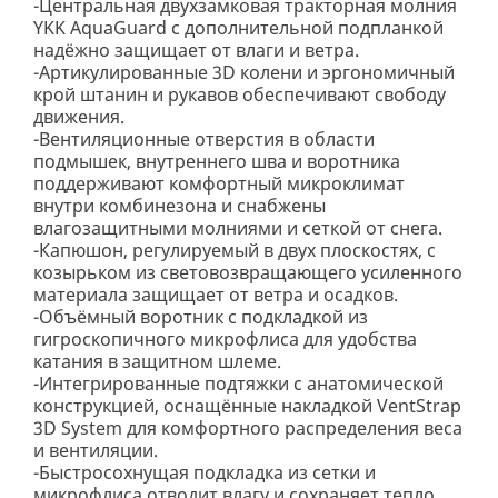
-Центральная двухзамковая тракторная молния
YKK AquaGuard с дополнительной подпланкой
надёжно защищает от влаги и ветра.
-Артикулированные 3D колени и эргономичный
крой штанин и рукавов обеспечивают свободу
движения.
-Вентиляционные отверстия в области
подмышек, внутреннего шва и воротника
поддерживают комфортный микроклимат
внутри комбинезона и снабжены
влагозащитными молниями и сеткой от снега.
-Капюшон, регулируемый в двух плоскостях, с
козырьком из световозвращающего усиленного
материала защищает от ветра и осадков.
-Объёмный воротник с подкладкой из
гигроскопичного микрофлиса для удобства
катания в защитном шлеме.
-Интегрированные подтяжки с анатомической
конструкцией, оснащённые накладкой VentStrap
3D System для комфортного распределения веса
и вентиляции.
-Быстросохнущая подкладка из сетки и
микрофлиса отводит влагу и сохраняет тепло.