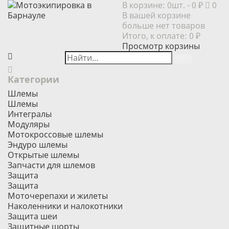
В корзине:
0шт.
- 0 ₽
0
В вашей корзине
больше нет товаров
Итого, к оплате:
0 ₽
Просмотр корзины
Категории
Шлемы
Шлемы
Интегралы
Модуляры
Мотокроссовые шлемы
Эндуро шлемы
Открытые шлемы
Запчасти для шлемов
Защита
Защита
Моточерепахи и жилеты
Наколенники и налокотники
Защита шеи
Защитные шорты