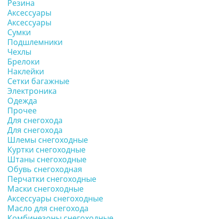
Резина
Аксессуары
Аксессуары
Сумки
Подшлемники
Чехлы
Брелоки
Наклейки
Сетки багажные
Электроника
Одежда
Прочее
Для снегохода
Для снегохода
Шлемы снегоходные
Куртки снегоходные
Штаны снегоходные
Обувь снегоходная
Перчатки снегоходные
Маски снегоходные
Аксессуары снегоходные
Масло для снегохода
Комбинезоны снегоходные