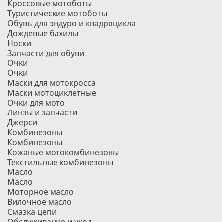
Кроссовые мотоботы
Туристические мотоботы
Обувь для эндуро и квадроцикла
Дождевые бахилы
Носки
Запчасти для обуви
Очки
Очки
Маски для мотокросса
Маски мотоциклетные
Очки для мото
Линзы и запчасти
Джерси
Комбинезоны
Комбинезоны
Кожаные мотокомбинезоны
Текстильные комбинезоны
Масло
Масло
Моторное масло
Вилочное масло
Смазка цепи
Обслуживание и уход