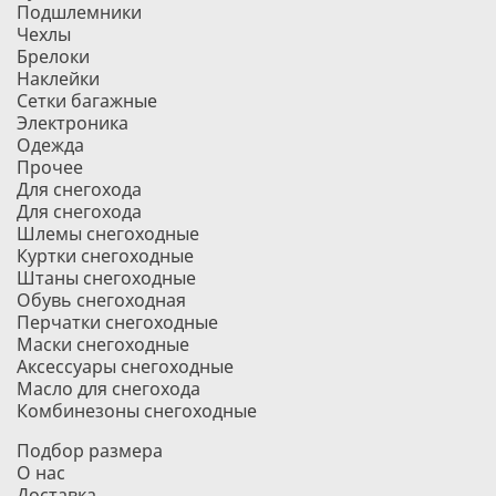
Подшлемники
Чехлы
Брелоки
Наклейки
Сетки багажные
Электроника
Одежда
Прочее
Для снегохода
Для снегохода
Шлемы снегоходные
Куртки снегоходные
Штаны снегоходные
Обувь снегоходная
Перчатки снегоходные
Маски снегоходные
Аксессуары снегоходные
Масло для снегохода
Комбинезоны снегоходные
Подбор размера
О нас
Доставка