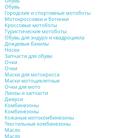
Обувь
Обувь
Городские и спортивные мотоботы
Мотокроссовки и ботинки
Кроссовые мотоботы
Туристические мотоботы
Обувь для эндуро и квадроцикла
Дождевые бахилы
Носки
Запчасти для обуви
Очки
Очки
Маски для мотокросса
Маски мотоциклетные
Очки для мото
Линзы и запчасти
Джерси
Комбинезоны
Комбинезоны
Кожаные мотокомбинезоны
Текстильные комбинезоны
Масло
Масло