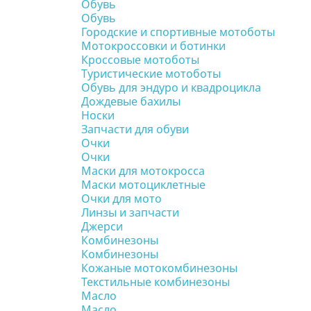
Обувь
Обувь
Городские и спортивные мотоботы
Мотокроссовки и ботинки
Кроссовые мотоботы
Туристические мотоботы
Обувь для эндуро и квадроцикла
Дождевые бахилы
Носки
Запчасти для обуви
Очки
Очки
Маски для мотокросса
Маски мотоциклетные
Очки для мото
Линзы и запчасти
Джерси
Комбинезоны
Комбинезоны
Кожаные мотокомбинезоны
Текстильные комбинезоны
Масло
Масло