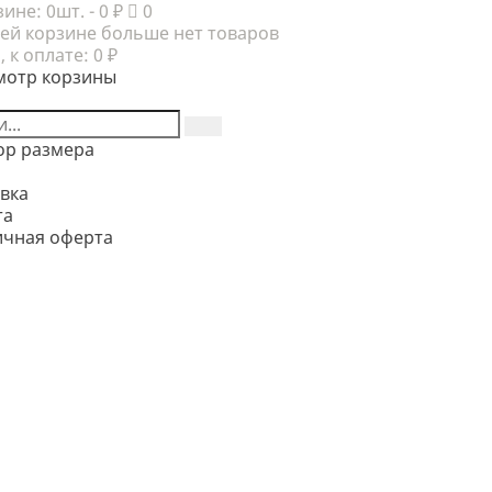
зине:
0шт.
- 0 ₽
0
ей корзине больше нет товаров
, к оплате:
0 ₽
мотр корзины
ор размера
вка
та
ичная оферта