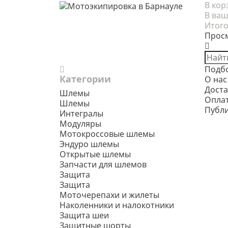
В кор
В ваш
Итого
Прос
Подб
Категории
О нас
Доста
Шлемы
Опла
Шлемы
Публ
Интегралы
Модуляры
Мотокроссовые шлемы
Эндуро шлемы
Открытые шлемы
Запчасти для шлемов
Защита
Защита
Моточерепахи и жилеты
Наколенники и налокотники
Защита шеи
Защитные шорты