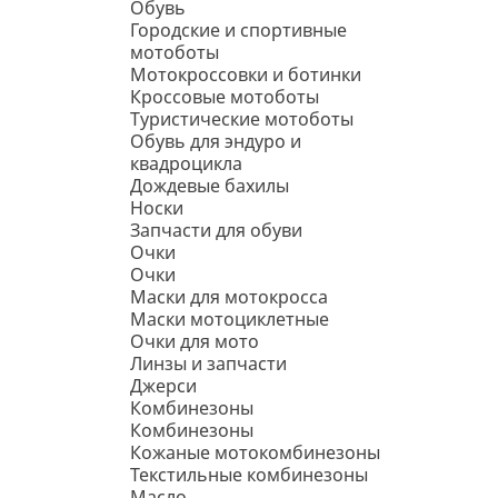
Обувь
Городские и спортивные
мотоботы
Мотокроссовки и ботинки
Кроссовые мотоботы
Туристические мотоботы
Обувь для эндуро и
квадроцикла
Дождевые бахилы
Носки
Запчасти для обуви
Очки
Очки
Маски для мотокросса
Маски мотоциклетные
Очки для мото
Линзы и запчасти
Джерси
Комбинезоны
Комбинезоны
Кожаные мотокомбинезоны
Текстильные комбинезоны
Масло